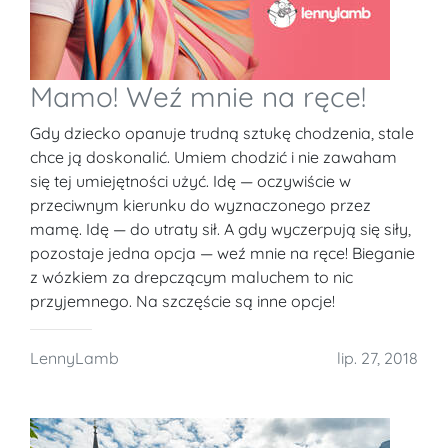
Mamo! Weź mnie na ręce!
Gdy dziecko opanuje trudną sztukę chodzenia, stale
chce ją doskonalić. Umiem chodzić i nie zawaham
się tej umiejętności użyć. Idę — oczywiście w
przeciwnym kierunku do wyznaczonego przez
mamę. Idę — do utraty sił. A gdy wyczerpują się siły,
pozostaje jedna opcja — weź mnie na ręce! Bieganie
z wózkiem za drepczącym maluchem to nic
przyjemnego. Na szczęście są inne opcje!
LennyLamb
lip. 27, 2018