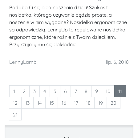
Podoba Ci się idea noszenia dzieci! Szukasz
nosidełka, którego używanie będzie proste, a
noszenie w nim wygodne? Nosidełka ergonomiczne
są odpowiedzią. LennyUp to regulowane nosidełko
ergonomiczne, które rośnie z Twoim dzieckiem.
Przyjrzyjmy mu się dokładniej!
LennyLamb
lip. 6, 2018
1
2
3
4
5
6
7
8
9
10
11
12
13
14
15
16
17
18
19
20
21