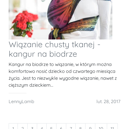
Wiązanie chusty tkanej -
kangur na biodrze
Kangur na biodrze to wiązanie, w którym można
komfortowo nosić dziecko od czwartego miesiąca
życia. Jest to niezwykle wygodne wiązanie, nawet z
cięższym dzieckiem...
LennyLamb
lut. 28, 2017
1
2
3
4
5
6
7
8
9
10
11