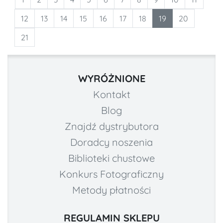
12
13
14
15
16
17
18
19
20
21
WYRÓŻNIONE
Kontakt
Blog
Znajdź dystrybutora
Doradcy noszenia
Biblioteki chustowe
Konkurs Fotograficzny
Metody płatności
REGULAMIN SKLEPU