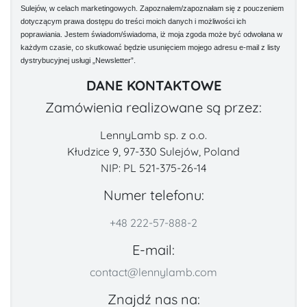
Sulejów, w celach marketingowych. Zapoznałem/zapoznałam się z pouczeniem
dotyczącym prawa dostępu do treści moich danych i możliwości ich
poprawiania. Jestem świadom/świadoma, iż moja zgoda może być odwołana w
każdym czasie, co skutkować będzie usunięciem mojego adresu e-mail z listy
dystrybucyjnej usługi „Newsletter”.
DANE KONTAKTOWE
Zamówienia realizowane są przez:
LennyLamb sp. z o.o.
Kłudzice 9, 97-330 Sulejów, Poland
NIP: PL 521-375-26-14
Numer telefonu:
+48 222-57-888-2
E-mail:
contact@lennylamb.com
Znajdź nas na: