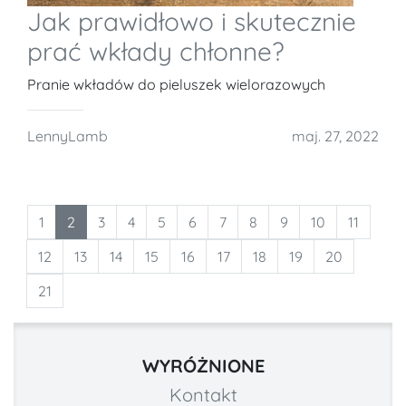
Jak prawidłowo i skutecznie
prać wkłady chłonne?
Pranie wkładów do pieluszek wielorazowych
LennyLamb
maj. 27, 2022
1
2
3
4
5
6
7
8
9
10
11
12
13
14
15
16
17
18
19
20
21
WYRÓŻNIONE
Kontakt