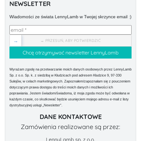
NEWSLETTER
Wiadomości ze świata LennyLamb w Twojej skrzynce email :)
→
→ PRZESUŃ, ABY POTWIERDZIĆ
Wyrażam zgodę na przetwarzanie moich danych osobowych przez LennyLamb
Sp. z o.o. Sp. k. z siedzibą w Kłudzicach pod adresem Kłudzice 9, 97-330
Sulejów, w celach marketingowych. Zapoznałem/zapoznałam się z pouczeniem
dotyczącym prawa dostępu do treści moich danych i możliwości ich
poprawiania. Jestem świadom/świadoma, iż moja zgoda może być odwołana w
każdym czasie, co skutkować będzie usunięciem mojego adresu e-mail z listy
dystrybucyjnej usługi „Newsletter”.
DANE KONTAKTOWE
Zamówienia realizowane są przez:
LennyLamb sp. z o.o.