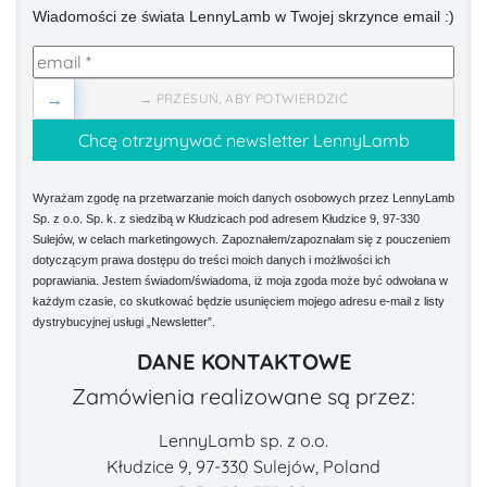
Wiadomości ze świata LennyLamb w Twojej skrzynce email :)
→
→ PRZESUŃ, ABY POTWIERDZIĆ
Wyrażam zgodę na przetwarzanie moich danych osobowych przez LennyLamb
Sp. z o.o. Sp. k. z siedzibą w Kłudzicach pod adresem Kłudzice 9, 97-330
Sulejów, w celach marketingowych. Zapoznałem/zapoznałam się z pouczeniem
dotyczącym prawa dostępu do treści moich danych i możliwości ich
poprawiania. Jestem świadom/świadoma, iż moja zgoda może być odwołana w
każdym czasie, co skutkować będzie usunięciem mojego adresu e-mail z listy
dystrybucyjnej usługi „Newsletter”.
DANE KONTAKTOWE
Zamówienia realizowane są przez:
LennyLamb sp. z o.o.
Kłudzice 9, 97-330 Sulejów, Poland