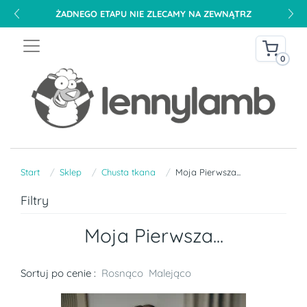
DARMOWA DOSTAWA NA TERENIE POLSKI OD 240 PLN
0
Start
Sklep
Chusta tkana
Moja Pierwsza...
Filtry
Moja Pierwsza...
Sortuj po cenie :
Rosnąco
Malejąco