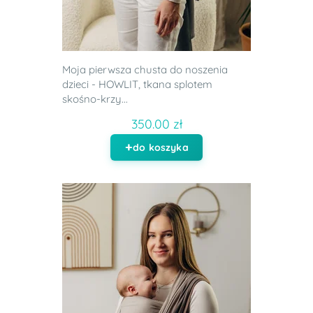
Moja pierwsza chusta do noszenia
dzieci - HOWLIT, tkana splotem
skośno-krzy...
350.00 zł
do koszyka