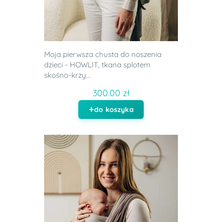
Moja pierwsza chusta do noszenia
dzieci - HOWLIT, tkana splotem
skośno-krzy...
300.00 zł
do koszyka