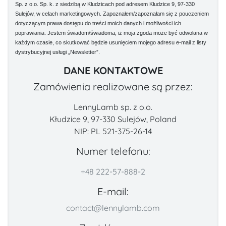
Sp. z o.o. Sp. k. z siedzibą w Kłudzicach pod adresem Kłudzice 9, 97-330
Sulejów, w celach marketingowych. Zapoznałem/zapoznałam się z pouczeniem
dotyczącym prawa dostępu do treści moich danych i możliwości ich
poprawiania. Jestem świadom/świadoma, iż moja zgoda może być odwołana w
każdym czasie, co skutkować będzie usunięciem mojego adresu e-mail z listy
dystrybucyjnej usługi „Newsletter”.
DANE KONTAKTOWE
Zamówienia realizowane są przez:
LennyLamb sp. z o.o.
Kłudzice 9, 97-330 Sulejów, Poland
NIP: PL 521-375-26-14
Numer telefonu:
+48 222-57-888-2
E-mail:
contact@lennylamb.com