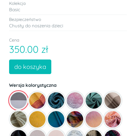
Kolekcja
Basic
Bezpieczeństwo
Chusty do noszenia dzieci
Cena
350.00 zł
do koszyka
Wersja kolorystyczna