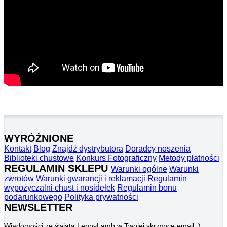
WYRÓŻNIONE
Kontakt
Blog
Znajdź dystrybutora
Doradcy noszenia
Biblioteki chustowe
Konkurs Fotograficzny
Metody płatności
REGULAMIN SKLEPU
Warunki ogólne
Warunki
zwrotów
Warunki gwarancji i reklamacji
Regulamin
wypożyczalni chust i nosidełek
Regulamin bonu
podarunkowego
Polityka prywatności
NEWSLETTER
Wiadomości ze świata LennyLamb w Twojej skrzynce email :)