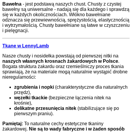
Bawełna
- jest podstawą naszych chust. Chusty z czystej
bawełny są uniwersalne - nadają się dla każdego i sprawdzą
się w każdych okolicznościach. Włókno bawełniane
odznacza się przewiewnością, sprężystością, elastycznością
i wytrzymałością. Chusty bawełniane są łatwe w czyszczeniu
i pielęgnacji.
Tkane w LennyLamb
Nasze chusty i nosidełka powstają od pierwszej nitki na
naszych własnych krosnach żakardowych w Polsce
.
Bogata struktura żakardu oraz rzemieślniczy proces tkania
sprawiają, że na materiale mogą naturalnie wystąpić drobne
nieregularności:
zgrubienia i nopki
(charakterystyczne dla naturalnych
przędz),
węzełki tkackie
(bezpieczne łączenia nitek na
krośnie),
delikatne przesunięcia nitek
(stabilizujące się po
pierwszym praniu).
Pamiętaj:
To naturalne cechy estetyczne tkaniny
żakardowej.
Nie są to wady fabryczne i w żaden sposób