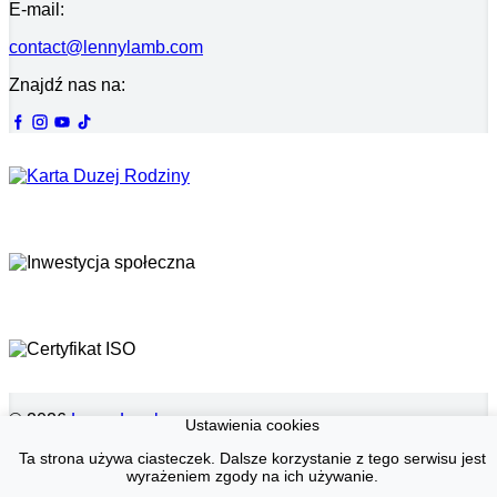
E-mail:
contact@lennylamb.com
Znajdź nas na:
© 2026
LennyLamb sp. z o.o.
Ustawienia cookies
·
Chusty Tkane
producent ·
Ta strona używa ciasteczek. Dalsze korzystanie z tego serwisu jest
Oferta hurtowa
wyrażeniem zgody na ich używanie.