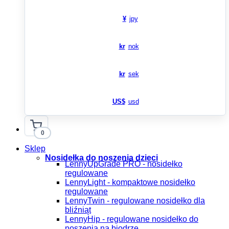
¥
jpy
kr
nok
kr
sek
US$
usd
0
Sklep
Nosidełka do noszenia dzieci
LennyUpGrade PRO - nosidełko
regulowane
LennyLight - kompaktowe nosidełko
regulowane
LennyTwin - regulowane nosidełko dla
bliźniąt
LennyHip - regulowane nosidełko do
noszenia na biodrze