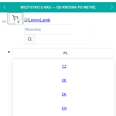
WSZYSTKO U NAS — OD KROSNA PO METKĘ
0
PL
CZ
DE
DK
EN