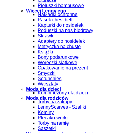
Otulacze
Pieluszki bambusowe
Więcej Lenny'ego
Nakładki ochronne
Pasek chest belt
Kapturki do nosidełek
Poduszki na pas biodrowy
Skrawki
Adaptery do nosidełek
Metryczka na chustę
Książki
Bony podarunkowe
Woreczki siatkowe
Opakowanie na prezent
Smyczki
Scrunchies
Warsztaty
Moda dla dzieci
Kombinezony dla dzieci
Moda dla rodziców
Torby na zakupy
LennyScarves - Szaliki
Kominy
Plecako-worki
Torby na ramię
Saszetki