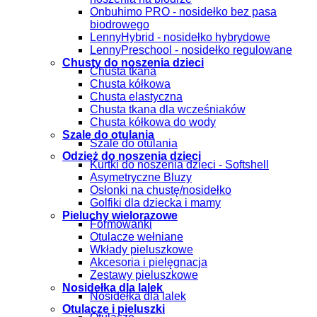
Onbuhimo PRO - nosidełko bez pasa
biodrowego
LennyHybrid - nosidełko hybrydowe
LennyPreschool - nosidełko regulowane
Chusty do noszenia dzieci
Chusta tkana
Chusta kółkowa
Chusta elastyczna
Chusta tkana dla wcześniaków
Chusta kółkowa do wody
Szale do otulania
Szale do otulania
Odzież do noszenia dzieci
Kurtki do noszenia dzieci - Softshell
Asymetryczne Bluzy
Osłonki na chustę/nosidełko
Golfiki dla dziecka i mamy
Pieluchy wielorazowe
Formowanki
Otulacze wełniane
Wkłady pieluszkowe
Akcesoria i pielęgnacja
Zestawy pieluszkowe
Nosidełka dla lalek
Nosidełka dla lalek
Otulacze i pieluszki