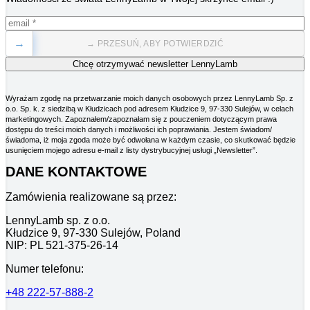
→
→ PRZESUŃ, ABY POTWIERDZIĆ
Wyrażam zgodę na przetwarzanie moich danych osobowych przez LennyLamb Sp. z
o.o. Sp. k. z siedzibą w Kłudzicach pod adresem Kłudzice 9, 97-330 Sulejów, w celach
marketingowych. Zapoznałem/zapoznałam się z pouczeniem dotyczącym prawa
dostępu do treści moich danych i możliwości ich poprawiania. Jestem świadom/
świadoma, iż moja zgoda może być odwołana w każdym czasie, co skutkować będzie
usunięciem mojego adresu e-mail z listy dystrybucyjnej usługi „Newsletter”.
DANE KONTAKTOWE
Zamówienia realizowane są przez:
LennyLamb sp. z o.o.
Kłudzice 9, 97-330 Sulejów, Poland
NIP: PL 521-375-26-14
Numer telefonu:
+48 222-57-888-2