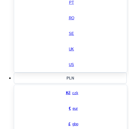
PT
RO
SE
UK
US
PLN
Kč
czk
€
eur
£
gbp