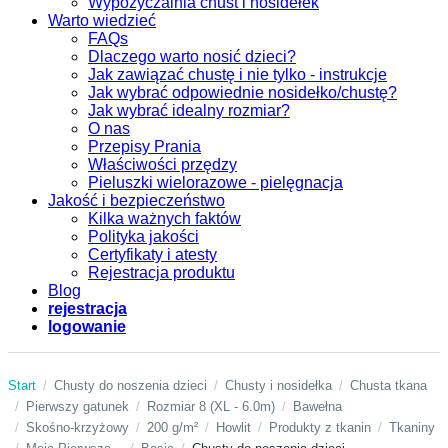
Wypożyczalnia chust i nosidełek
Warto wiedzieć
FAQs
Dlaczego warto nosić dzieci?
Jak zawiązać chustę i nie tylko - instrukcje
Jak wybrać odpowiednie nosidełko/chustę?
Jak wybrać idealny rozmiar?
O nas
Przepisy Prania
Właściwości przędzy
Pieluszki wielorazowe - pielęgnacja
Jakość i bezpieczeństwo
Kilka ważnych faktów
Polityka jakości
Certyfikaty i atesty
Rejestracja produktu
Blog
rejestracja
logowanie
Start
Chusty do noszenia dzieci
Chusty i nosidełka
Chusta tkana
Pierwszy gatunek
Rozmiar 8 (XL - 6.0m)
Bawełna
Skośno-krzyżowy
200 g/m²
Howlit
Produkty z tkanin
Tkaniny