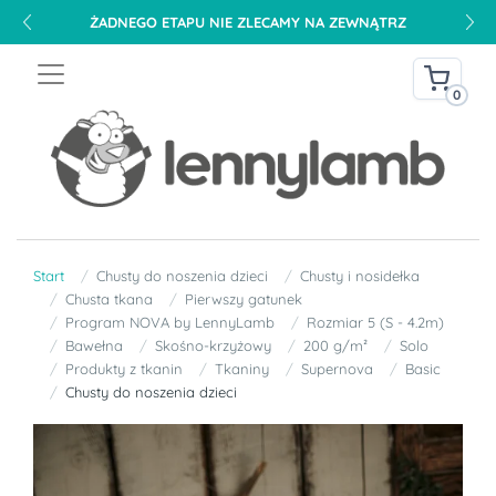
ŻADNEGO ETAPU NIE ZLECAMY NA ZEWNĄTRZ
0
Start
Chusty do noszenia dzieci
Chusty i nosidełka
Chusta tkana
Pierwszy gatunek
Program NOVA by LennyLamb
Rozmiar 5 (S - 4.2m)
Bawełna
Skośno-krzyżowy
200 g/m²
Solo
Produkty z tkanin
Tkaniny
Supernova
Basic
Chusty do noszenia dzieci