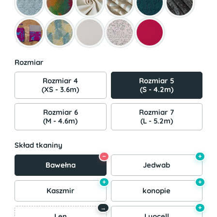
Rozmiar
Rozmiar 4
Rozmiar 5
(XS - 3.6m)
(S - 4.2m)
Rozmiar 6
Rozmiar 7
(M - 4.6m)
(L - 5.2m)
Skład tkaniny
−
+
Bawełna
Jedwab
+
+
Kaszmir
konopie
+
→
Len
Lyocell