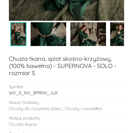
Chusta tkana, splot skośno-krzyżowy,
(100% bawełna) - SUPERNOVA - SOLO -
rozmiar S
Symbol
WV_S_NV_SPRNV_JLK
Nasze Produkty
Chusty do noszenia dzieci
,
Chusty i nosidełka
Rodzaj produktu
Chusta tkana