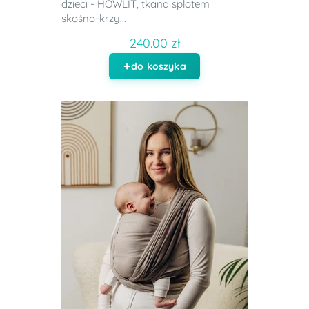
dzieci - HOWLIT, tkana splotem
skośno-krzy...
240.00 zł
do koszyka