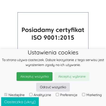
Ustawienia cookies
Ta strona używa ciasteczek. Dalsze korzystanie z tego serwisu jest
wyrażeniem zgody na ich używanie.
Akceptuj wszystko
Akceptuj wybrane
Odrzuć wszystko
© 2026
LennyLamb sp. z o.o.
Niezbędne
Analityczne
Preferencje
Marketing
·
Nosidła
producent ·
Ciasteczka (ukryj)
Oferta hurtowa