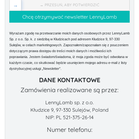
→
→ PRZESUŃ, ABY POTWIERDZIĆ
Wyrażam zgodę na przetwarzanie moich danych osobowych przez LennyLamb
Sp. z o.o. Sp. k. z siedzibą w Kłudzicach pod adresem Kłudzice 9, 97-330
Sulejów, w celach marketingowych. Zapoznałem/zapoznałam się z pouczeniem
dotyczącym prawa dostępu do treści moich danych i możliwości ich
poprawiania. Jestem świadom/świadoma, iż moja zgoda może być odwołana w
każdym czasie, co skutkować będzie usunięciem mojego adresu e-mail z listy
dystrybucyjnej usługi „Newsletter”.
DANE KONTAKTOWE
Zamówienia realizowane są przez:
LennyLamb sp. z o.o.
Kłudzice 9, 97-330 Sulejów, Poland
NIP: PL 521-375-26-14
Numer telefonu: