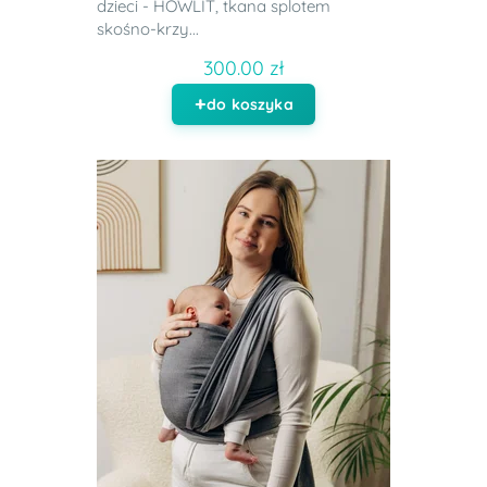
dzieci - HOWLIT, tkana splotem
skośno-krzy...
300.00 zł
do koszyka