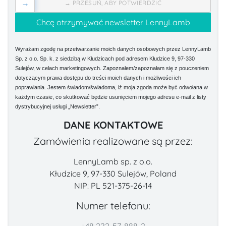
→
→ PRZESUŃ, ABY POTWIERDZIĆ
Wyrażam zgodę na przetwarzanie moich danych osobowych przez LennyLamb
Sp. z o.o. Sp. k. z siedzibą w Kłudzicach pod adresem Kłudzice 9, 97-330
Sulejów, w celach marketingowych. Zapoznałem/zapoznałam się z pouczeniem
dotyczącym prawa dostępu do treści moich danych i możliwości ich
poprawiania. Jestem świadom/świadoma, iż moja zgoda może być odwołana w
każdym czasie, co skutkować będzie usunięciem mojego adresu e-mail z listy
dystrybucyjnej usługi „Newsletter”.
DANE KONTAKTOWE
Zamówienia realizowane są przez:
LennyLamb sp. z o.o.
Kłudzice 9, 97-330 Sulejów, Poland
NIP: PL 521-375-26-14
Numer telefonu: