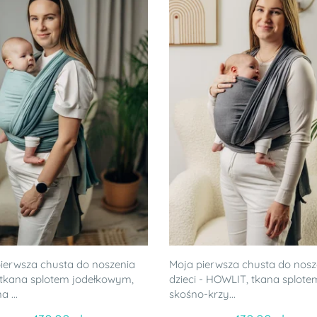
ierwsza chusta do noszenia
Moja pierwsza chusta do nosz
, tkana splotem jodełkowym,
dzieci - HOWLIT, tkana splote
 ...
skośno-krzy...