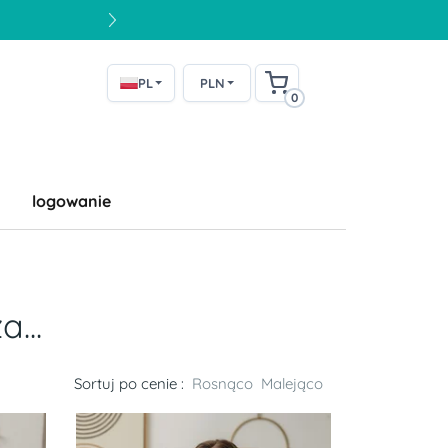
PL
PLN
0
logowanie
...
Sortuj po cenie :
Rosnąco
Malejąco