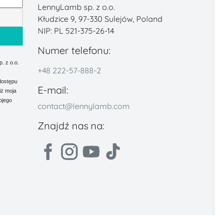
LennyLamb sp. z o.o.
Kłudzice 9, 97-330 Sulejów, Poland
NIP: PL 521-375-26-14
Numer telefonu:
 z o.o.
+48 222-57-888-2
dostępu
E-mail:
iż moja
ojego
contact@lennylamb.com
Znajdź nas na: