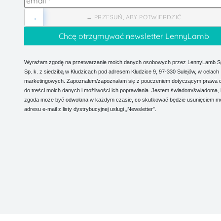
→
→ PRZESUŃ, ABY POTWIERDZIĆ
Wyrażam zgodę na przetwarzanie moich danych osobowych przez LennyLamb Sp.
Sp. k. z siedzibą w Kłudzicach pod adresem Kłudzice 9, 97-330 Sulejów, w celach
marketingowych. Zapoznałem/zapoznałam się z pouczeniem dotyczącym prawa 
do treści moich danych i możliwości ich poprawiania. Jestem świadom/świadoma, 
zgoda może być odwołana w każdym czasie, co skutkować będzie usunięciem m
adresu e-mail z listy dystrybucyjnej usługi „Newsletter”.