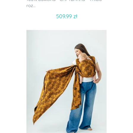
roz...
509.99 zł