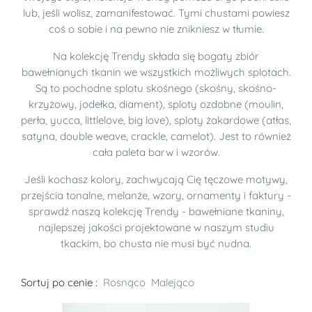
lub, jeśli wolisz, zamanifestować. Tymi chustami powiesz
coś o sobie i na pewno nie znikniesz w tłumie.
Na kolekcję Trendy składa się bogaty zbiór
bawełnianych tkanin we wszystkich możliwych splotach.
Są to pochodne splotu skośnego (skośny, skośno-
krzyżowy, jodełka, diament), sploty ozdobne (moulin,
perła, yucca, littlelove, big love), sploty żakardowe (atłas,
satyna, double weave, crackle, camelot). Jest to również
cała paleta barw i wzorów.
Jeśli kochasz kolory, zachwycają Cię tęczowe motywy,
przejścia tonalne, melanże, wzory, ornamenty i faktury -
sprawdź naszą kolekcję Trendy - bawełniane tkaniny,
najlepszej jakości projektowane w naszym studiu
tkackim, bo chusta nie musi być nudna.
Sortuj po cenie :
Rosnąco
Malejąco