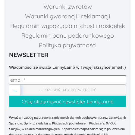
Warunki zwrotów
Warunki gwarancji i reklamacji
Regulamin wypożyczalni chust i nosidełek
Regulamin bonu podarunkowego
Polityka prywatności
NEWSLETTER
Wiadomości ze świata LennyLamb w Twojej skrzynce email :)
→
→ PRZESUŃ, ABY POTWIERDZIĆ
Wyrażam zgodę na przetwarzanie moich danych osobowych przez LennyLamb
Sp. z o.o. Sp. k. z siedzibą w Kłudzicach pod adresem Kłudzice 9, 97-330
Sulejów, w celach marketingowych. Zapoznałem/zapoznałam się z pouczeniem
dotyczącym prawa dostępu do treści moich danych i możliwości ich