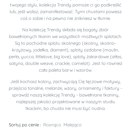
twojego stylu, kolekcja Trendy pomoże ci go podkreślić
lub, jeśli wolisz, zamanifestować. Tymi chustami powiesz
coś o sobie i na pewno nie znikniesz w tłumie.
Na kolekcję Trendy składa się bogaty zbiór
bawełnianych tkanin we wszystkich możliwych splotach.
Są to pochodne splotu skośnego (skośny, skośno-
krzyżowy, jodełka, diament), sploty ozdobne (moulin,
perła, yucca, littlelove, big love), sploty żakardowe (atłas,
satyna, double weave, crackle, camelot). Jest to również
cała paleta barw i wzorów.
Jeśli kochasz kolory, zachwycają Cię tęczowe motywy,
przejścia tonalne, melanże, wzory, ornamenty i faktury -
sprawdź naszą kolekcję Trendy - bawełniane tkaniny,
najlepszej jakości projektowane w naszym studiu
tkackim, bo chusta nie musi być nudna.
Sortuj po cenie :
Rosnąco
Malejąco