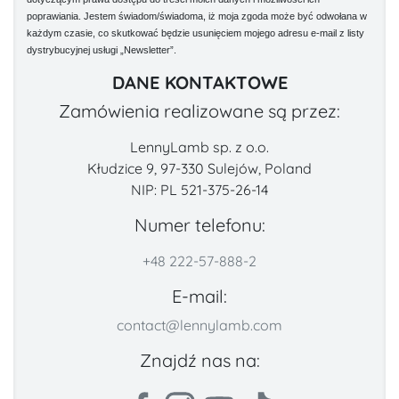
poprawiania. Jestem świadom/świadoma, iż moja zgoda może być odwołana w
każdym czasie, co skutkować będzie usunięciem mojego adresu e-mail z listy
dystrybucyjnej usługi „Newsletter”.
DANE KONTAKTOWE
Zamówienia realizowane są przez:
LennyLamb sp. z o.o.
Kłudzice 9, 97-330 Sulejów, Poland
NIP: PL 521-375-26-14
Numer telefonu:
+48 222-57-888-2
E-mail:
contact@lennylamb.com
Znajdź nas na: