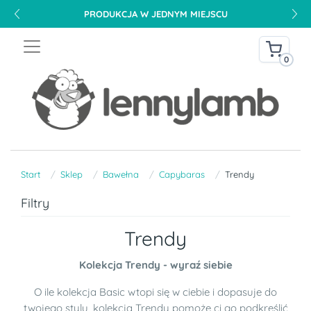
PRODUKCJA W JEDNYM MIEJSCU
0
Start
Sklep
Bawełna
Capybaras
Trendy
Filtry
Trendy
Kolekcja Trendy - wyraź siebie
O ile kolekcja Basic wtopi się w ciebie i dopasuje do
twojego stylu, kolekcja Trendy pomoże ci go podkreślić