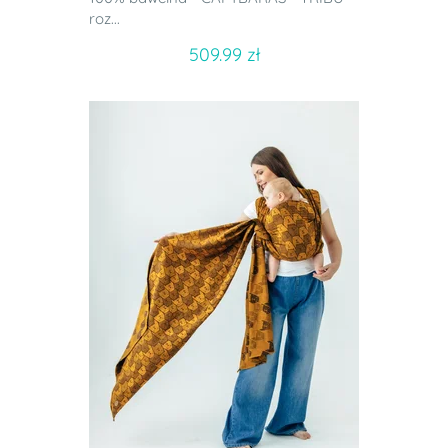
roz...
509.99 zł