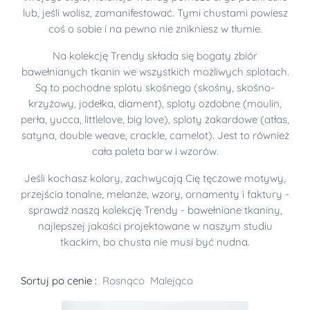
lub, jeśli wolisz, zamanifestować. Tymi chustami powiesz
coś o sobie i na pewno nie znikniesz w tłumie.
Na kolekcję Trendy składa się bogaty zbiór
bawełnianych tkanin we wszystkich możliwych splotach.
Są to pochodne splotu skośnego (skośny, skośno-
krzyżowy, jodełka, diament), sploty ozdobne (moulin,
perła, yucca, littlelove, big love), sploty żakardowe (atłas,
satyna, double weave, crackle, camelot). Jest to również
cała paleta barw i wzorów.
Jeśli kochasz kolory, zachwycają Cię tęczowe motywy,
przejścia tonalne, melanże, wzory, ornamenty i faktury -
sprawdź naszą kolekcję Trendy - bawełniane tkaniny,
najlepszej jakości projektowane w naszym studiu
tkackim, bo chusta nie musi być nudna.
Sortuj po cenie :
Rosnąco
Malejąco