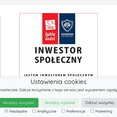
Ustawienia cookies
ciasteczek. Dalsze korzystanie z tego serwisu jest wyrażeniem zgody
© 2026
LennyLamb sp. z o.o.
Akceptuj wszystko
Akceptuj wybrane
Odrzuć wszystko
·
Nosidła
producent ·
Niezbędne
Analityczne
Preferencje
Marketing
Oferta hurtowa