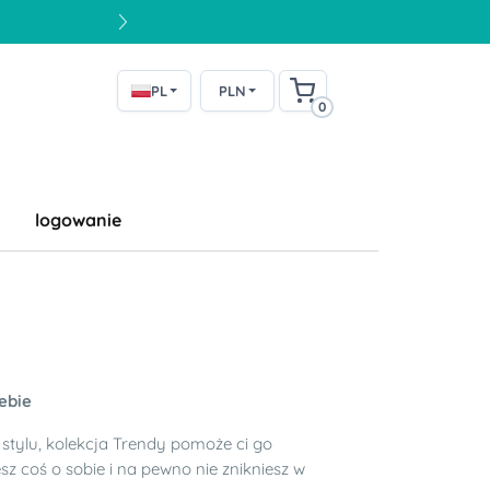
PL
PLN
0
logowanie
ebie
o stylu, kolekcja Trendy pomoże ci go
esz coś o sobie i na pewno nie znikniesz w