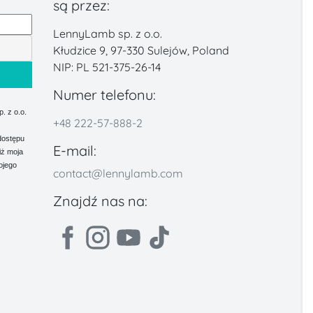
są przez:
LennyLamb sp. z o.o.
Kłudzice 9, 97-330 Sulejów, Poland
NIP: PL 521-375-26-14
Numer telefonu:
 z o.o.
+48 222-57-888-2
dostępu
E-mail:
iż moja
ojego
contact@lennylamb.com
Znajdź nas na: