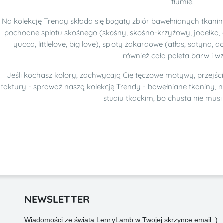
tłumie.
Na kolekcję Trendy składa się bogaty zbiór bawełnianych tkanin
pochodne splotu skośnego (skośny, skośno-krzyżowy, jodełka, d
yucca, littlelove, big love), sploty żakardowe (atłas, satyna, 
również cała paleta barw i w
Jeśli kochasz kolory, zachwycają Cię tęczowe motywy, przejśc
faktury - sprawdź naszą kolekcję Trendy - bawełniane tkaniny, 
studiu tkackim, bo chusta nie mus
NEWSLETTER
Wiadomości ze świata LennyLamb w Twojej skrzynce email :)