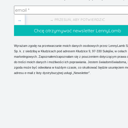
→
→ PRZESUŃ, ABY POTWIERDZIĆ
Wyrażam zgodę na przetwarzanie moich danych osobowych przez LennyLamb Sp.
Sp. k. z siedzibą w Kłudzicach pod adresem Kłudzice 9, 97-330 Sulejów, w celach
marketingowych. Zapoznałem/zapoznałam się z pouczeniem dotyczącym prawa 
do treści moich danych i możliwości ich poprawiania. Jestem świadom/świadoma, 
zgoda może być odwołana w każdym czasie, co skutkować będzie usunięciem m
adresu e-mail z listy dystrybucyjnej usługi „Newsletter”.