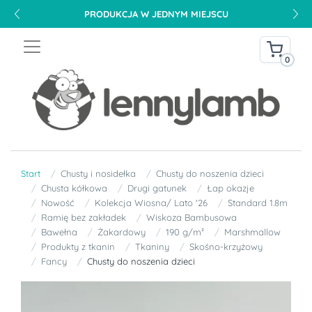
PRODUKCJA W JEDNYM MIEJSCU
0
Start
Chusty i nosidełka
Chusty do noszenia dzieci
Chusta kółkowa
Drugi gatunek
Łap okazje
Nowość
Kolekcja Wiosna/ Lato '26
Standard 1.8m
Ramię bez zakładek
Wiskoza Bambusowa
Bawełna
Żakardowy
190 g/m²
Marshmallow
Produkty z tkanin
Tkaniny
Skośno-krzyżowy
Fancy
Chusty do noszenia dzieci