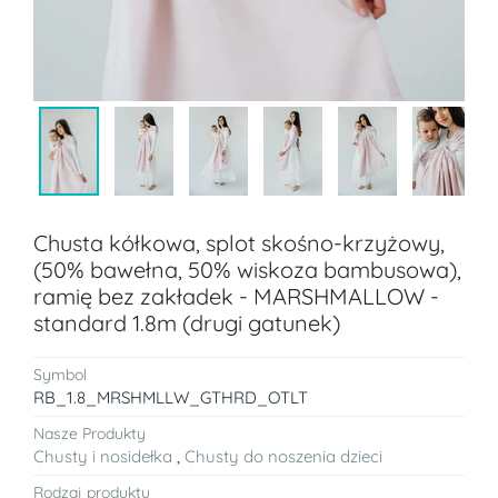
Chusta kółkowa, splot skośno-krzyżowy,
(50% bawełna, 50% wiskoza bambusowa),
ramię bez zakładek - MARSHMALLOW -
standard 1.8m (drugi gatunek)
Symbol
RB_1.8_MRSHMLLW_GTHRD_OTLT
Nasze Produkty
Chusty i nosidełka
,
Chusty do noszenia dzieci
Rodzaj produktu