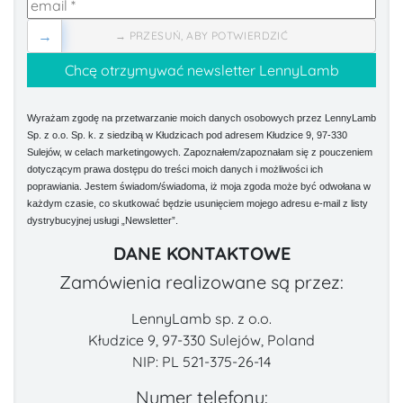
→
→ PRZESUŃ, ABY POTWIERDZIĆ
Wyrażam zgodę na przetwarzanie moich danych osobowych przez LennyLamb
Sp. z o.o. Sp. k. z siedzibą w Kłudzicach pod adresem Kłudzice 9, 97-330
Sulejów, w celach marketingowych. Zapoznałem/zapoznałam się z pouczeniem
dotyczącym prawa dostępu do treści moich danych i możliwości ich
poprawiania. Jestem świadom/świadoma, iż moja zgoda może być odwołana w
każdym czasie, co skutkować będzie usunięciem mojego adresu e-mail z listy
dystrybucyjnej usługi „Newsletter”.
DANE KONTAKTOWE
Zamówienia realizowane są przez:
LennyLamb sp. z o.o.
Kłudzice 9, 97-330 Sulejów, Poland
NIP: PL 521-375-26-14
Numer telefonu: