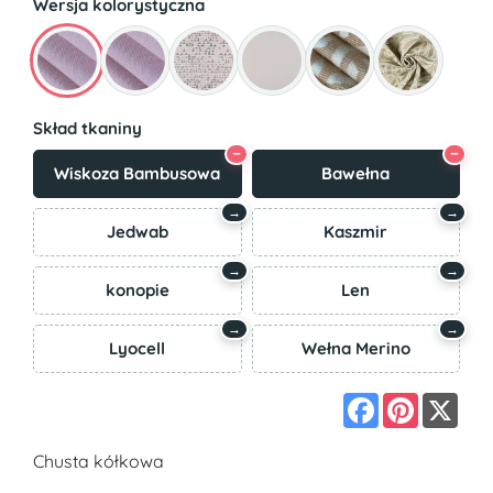
Wersja kolorystyczna
Skład tkaniny
−
−
Wiskoza Bambusowa
Bawełna
→
→
Jedwab
Kaszmir
→
→
konopie
Len
→
→
Lyocell
Wełna Merino
Facebook
Pinterest
X
Chusta kółkowa