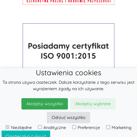
Ustawienia cookies
Ta strona używa ciasteczek. Dalsze korzystanie z tego serwisu jest
wyrażeniem zgody na ich używanie.
Akceptuj wszystko
Akceptuj wybrane
Odrzuć wszystko
Niezbędne
Analityczne
Preferencje
Marketing
© 2026
LennyLamb sp. z o.o.
·
Nosidełka dla dzieci
producent ·
Ciasteczka (ukryj)