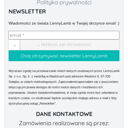
Polityka prywatności
NEWSLETTER
Wiadomości ze świata LennyLamb w Twojej skrzynce email :)
→
→ PRZESUŃ, ABY POTWIERDZIĆ
Wyrażam zgodę na przetwarzanie moich danych osobowych przez LennyLamb
Sp. z o.o. Sp. k. z siedzibą w Kłudzicach pod adresem Kłudzice 9, 97-330
Sulejów, w celach marketingowych. Zapoznałem/zapoznałam się z pouczeniem
dotyczącym prawa dostępu do treści moich danych i możliwości ich
poprawiania. Jestem świadom/świadoma, iż moja zgoda może być odwołana w
każdym czasie, co skutkować będzie usunięciem mojego adresu e-mail z listy
dystrybucyjnej usługi „Newsletter”.
DANE KONTAKTOWE
Zamówienia realizowane są przez: