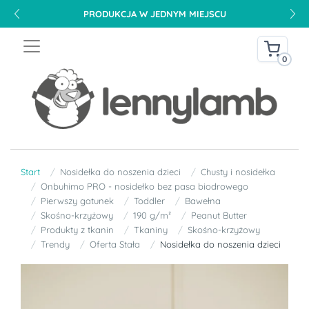
PRODUKCJA W JEDNYM MIEJSCU
0
Start
Nosidełka do noszenia dzieci
Chusty i nosidełka
Onbuhimo PRO - nosidełko bez pasa biodrowego
Pierwszy gatunek
Toddler
Bawełna
Skośno-krzyżowy
190 g/m²
Peanut Butter
Produkty z tkanin
Tkaniny
Skośno-krzyżowy
Trendy
Oferta Stała
Nosidełka do noszenia dzieci