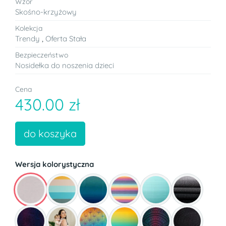
Wzór
Skośno-krzyżowy
Kolekcja
Trendy
,
Oferta Stała
Bezpieczeństwo
Nosidełka do noszenia dzieci
Cena
430.00 zł
do koszyka
Wersja kolorystyczna