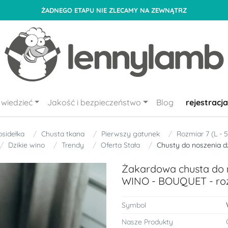
ŻADNEGO ETAPU NIE ZLECAMY NA ZEWNĄTRZ
wiedzieć
Jakość i bezpieczeństwo
Blog
rejestracja
osidełka
Chusta tkana
Pierwszy gatunek
Rozmiar 7 (L - 
Dzikie wino
Trendy
Oferta Stała
Chusty do noszenia dz
Żakardowa chusta do n
WINO - BOUQUET - ro
Symbol
Nasze Produkty