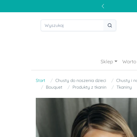
Sklep
Warto 
Start
Chusty do noszenia dzieci
Chusty i n
Bouquet
Produkty z tkanin
Tkaniny