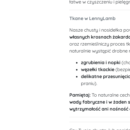
łatwe w czyszczeniu i pielęgn
Tkane w LennyLamb
Nasze chusty i nosidełka po
własnych krosnach żakard
oraz rzemieślniczy proces t
naturalnie wystąpić drobne 
zgrubienia i nopki
(cha
węzełki tkackie
(bezpie
delikatne przesunięcia
praniu).
Pamiętaj:
To naturalne cech
wady fabryczne i w żaden 
wytrzymałość ani nośność 