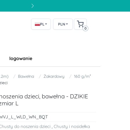
PL
PLN
0
logowanie
5.2m)
Bawełna
Żakardowy
160 g/m²
ieci
oszenia dzieci, bawełna - DZIKIE
zmiar L
WVJ_L_WLD_WN_BQT
Chusty do noszenia dzieci
,
Chusty i nosidełka