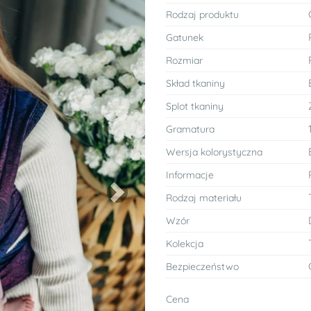
Rodzaj produktu
Gatunek
Rozmiar
Skład tkaniny
Splot tkaniny
Gramatura
Wersja kolorystyczna
Informacje
Rodzaj materiału
Next
Wzór
Kolekcja
Bezpieczeństwo
Cena