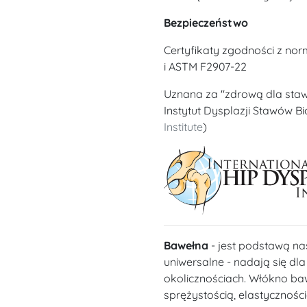
Bezpieczeństwo
Certyfikaty zgodności z no
i ASTM F2907-22
Uznana za "zdrową dla sta
Instytut Dysplazji Stawów B
Institute
)
Bawełna
- jest podstawą na
uniwersalne - nadają się dl
okolicznościach. Włókno ba
sprężystością, elastycznośc