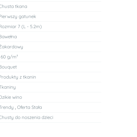
Chusta tkana
Pierwszy gatunek
Rozmiar 7 (L - 5.2m)
Bawełna
Żakardowy
160 g/m²
Bouquet
Produkty z tkanin
Tkaniny
Dzikie wino
Trendy
,
Oferta Stała
Chusty do noszenia dzieci