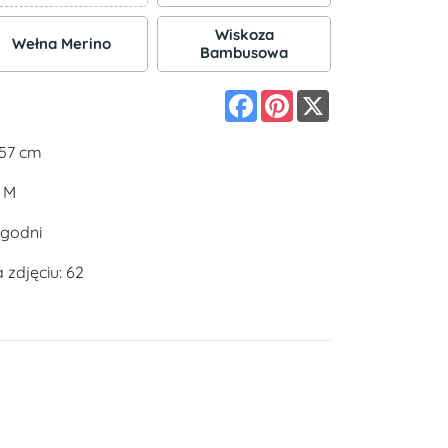
Wiskoza
Wełna Merino
Bambusowa
Facebook
Pinterest
X
157 cm
: M
ygodni
zdjęciu: 62