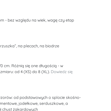
m - bez względu na wiek, wagę czy etap
rzuszka”, na plecach, na biodrze
70 cm. Różnią się one długością - w
miaru: od 4 (XS) do 8 (XL).
Dowiedz się
 wzorów: od podstawowych o splocie skośno-
amentowe, jodełkowe, serduszkowe, a
ii chust żakardowych