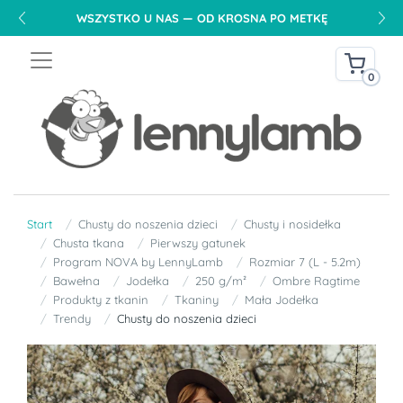
WSZYSTKO U NAS — OD KROSNA PO METKĘ
0
Start
Chusty do noszenia dzieci
Chusty i nosidełka
Chusta tkana
Pierwszy gatunek
Program NOVA by LennyLamb
Rozmiar 7 (L - 5.2m)
Bawełna
Jodełka
250 g/m²
Ombre Ragtime
Produkty z tkanin
Tkaniny
Mała Jodełka
Trendy
Chusty do noszenia dzieci