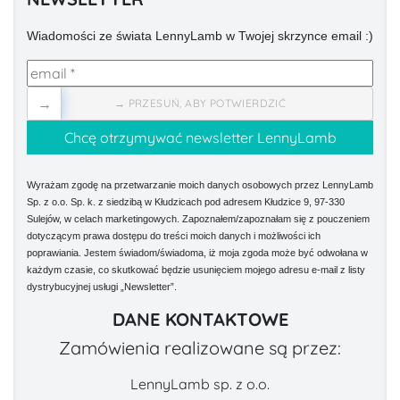
Wiadomości ze świata LennyLamb w Twojej skrzynce email :)
→
→ PRZESUŃ, ABY POTWIERDZIĆ
Wyrażam zgodę na przetwarzanie moich danych osobowych przez LennyLamb
Sp. z o.o. Sp. k. z siedzibą w Kłudzicach pod adresem Kłudzice 9, 97-330
Sulejów, w celach marketingowych. Zapoznałem/zapoznałam się z pouczeniem
dotyczącym prawa dostępu do treści moich danych i możliwości ich
poprawiania. Jestem świadom/świadoma, iż moja zgoda może być odwołana w
każdym czasie, co skutkować będzie usunięciem mojego adresu e-mail z listy
dystrybucyjnej usługi „Newsletter”.
DANE KONTAKTOWE
Zamówienia realizowane są przez:
LennyLamb sp. z o.o.