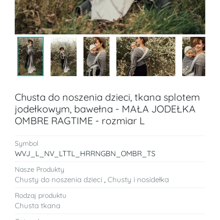
Chusta do noszenia dzieci, tkana splotem
jodełkowym, bawełna - MAŁA JODEŁKA
OMBRE RAGTIME - rozmiar L
Symbol
WVJ_L_NV_LTTL_HRRNGBN_OMBR_TS
Nasze Produkty
Chusty do noszenia dzieci
,
Chusty i nosidełka
Rodzaj produktu
Chusta tkana