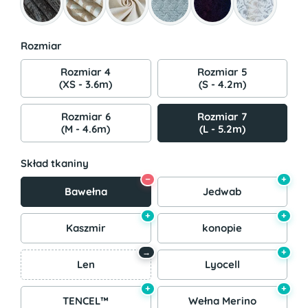
Rozmiar
Rozmiar 4
Rozmiar 5
(XS - 3.6m)
(S - 4.2m)
Rozmiar 6
Rozmiar 7
(M - 4.6m)
(L - 5.2m)
Skład tkaniny
−
+
Bawełna
Jedwab
+
+
Kaszmir
konopie
+
→
Len
Lyocell
+
+
TENCEL™
Wełna Merino