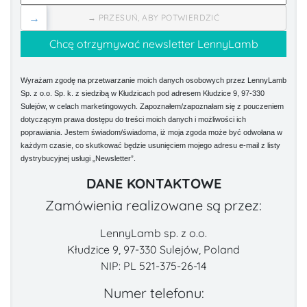
→
→ PRZESUŃ, ABY POTWIERDZIĆ
Wyrażam zgodę na przetwarzanie moich danych osobowych przez LennyLamb
Sp. z o.o. Sp. k. z siedzibą w Kłudzicach pod adresem Kłudzice 9, 97-330
Sulejów, w celach marketingowych. Zapoznałem/zapoznałam się z pouczeniem
dotyczącym prawa dostępu do treści moich danych i możliwości ich
poprawiania. Jestem świadom/świadoma, iż moja zgoda może być odwołana w
każdym czasie, co skutkować będzie usunięciem mojego adresu e-mail z listy
dystrybucyjnej usługi „Newsletter”.
DANE KONTAKTOWE
Zamówienia realizowane są przez:
LennyLamb sp. z o.o.
Kłudzice 9, 97-330 Sulejów, Poland
NIP: PL 521-375-26-14
Numer telefonu: