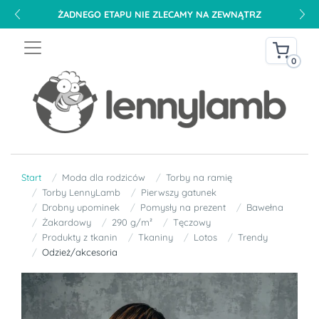
ŻADNEGO ETAPU NIE ZLECAMY NA ZEWNĄTRZ
0
Start
Moda dla rodziców
Torby na ramię
Torby LennyLamb
Pierwszy gatunek
Drobny upominek
Pomysły na prezent
Bawełna
Żakardowy
290 g/m²
Tęczowy
Produkty z tkanin
Tkaniny
Lotos
Trendy
Odzież/akcesoria