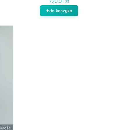
720.01 zł
do koszyka
owość