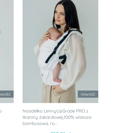
owość
nowość
o
Nosidełko LennyUpGrade PRO z
tkaniny żakardowej,100% wiskoza
bambusowa, ro...