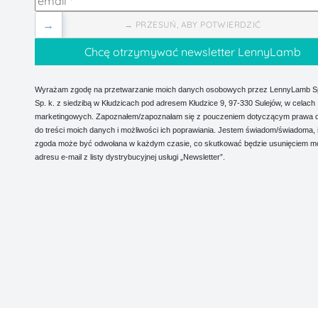
→
→ PRZESUŃ, ABY POTWIERDZIĆ
Wyrażam zgodę na przetwarzanie moich danych osobowych przez LennyLamb Sp.
Sp. k. z siedzibą w Kłudzicach pod adresem Kłudzice 9, 97-330 Sulejów, w celach
marketingowych. Zapoznałem/zapoznałam się z pouczeniem dotyczącym prawa 
do treści moich danych i możliwości ich poprawiania. Jestem świadom/świadoma, 
zgoda może być odwołana w każdym czasie, co skutkować będzie usunięciem m
adresu e-mail z listy dystrybucyjnej usługi „Newsletter”.