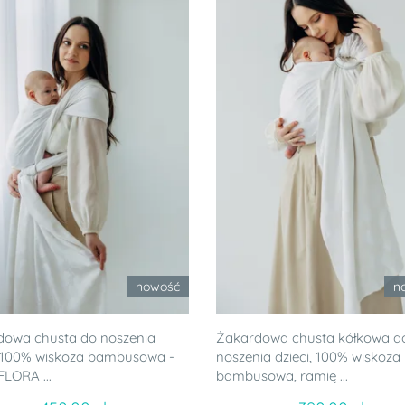
nowość
n
dowa chusta do noszenia
Żakardowa chusta kółkowa d
, 100% wiskoza bambusowa -
noszenia dzieci, 100% wiskoza
FLORA ...
bambusowa, ramię ...