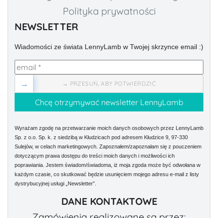
Polityka prywatności
NEWSLETTER
Wiadomości ze świata LennyLamb w Twojej skrzynce email :)
→
→ PRZESUŃ, ABY POTWIERDZIĆ
Wyrażam zgodę na przetwarzanie moich danych osobowych przez LennyLamb
Sp. z o.o. Sp. k. z siedzibą w Kłudzicach pod adresem Kłudzice 9, 97-330
Sulejów, w celach marketingowych. Zapoznałem/zapoznałam się z pouczeniem
dotyczącym prawa dostępu do treści moich danych i możliwości ich
poprawiania. Jestem świadom/świadoma, iż moja zgoda może być odwołana w
każdym czasie, co skutkować będzie usunięciem mojego adresu e-mail z listy
dystrybucyjnej usługi „Newsletter”.
DANE KONTAKTOWE
Zamówienia realizowane są przez: