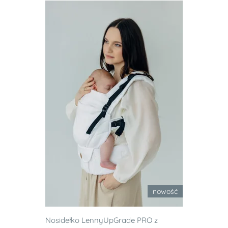
nowość
Nosidełko LennyUpGrade PRO z