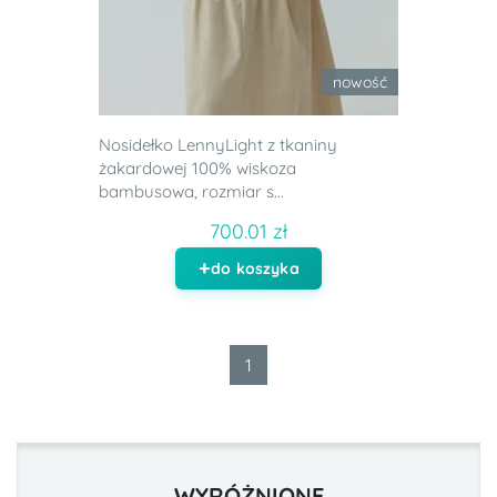
nowość
Nosidełko LennyLight z tkaniny
żakardowej 100% wiskoza
bambusowa, rozmiar s...
700.01 zł
do koszyka
1
WYRÓŻNIONE