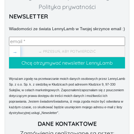
Polityka prywatności
NEWSLETTER
Wiadomości ze świata LennyLamb w Twojej skrzynce email :)
→
→ PRZESUŃ, ABY POTWIERDZIĆ
Wyrażam zgodę na przetwarzanie moich danych osobowych przez LennyLamb
Sp. z o.o. Sp. k. z siedzibą w Kłudzicach pod adresem Kłudzice 9, 97-330
Sulejów, w celach marketingowych. Zapoznałem/zapoznałam się z pouczeniem
dotyczącym prawa dostępu do treści moich danych i możliwości ich
poprawiania. Jestem świadom/świadoma, iż moja zgoda może być odwołana w
każdym czasie, co skutkować będzie usunięciem mojego adresu e-mail z listy
dystrybucyjnej usługi „Newsletter”.
DANE KONTAKTOWE
Zamówienia realizowane są przez: