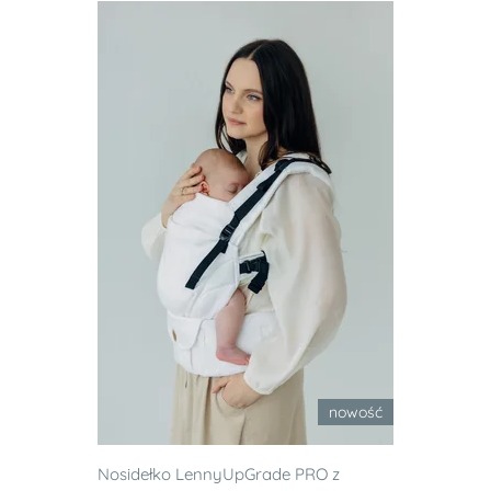
nowość
Nosidełko LennyUpGrade PRO z