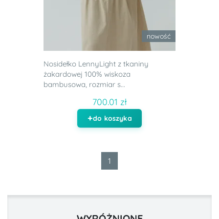
nowość
Nosidełko LennyLight z tkaniny
żakardowej 100% wiskoza
bambusowa, rozmiar s...
700.01 zł
do koszyka
1
WYRÓŻNIONE