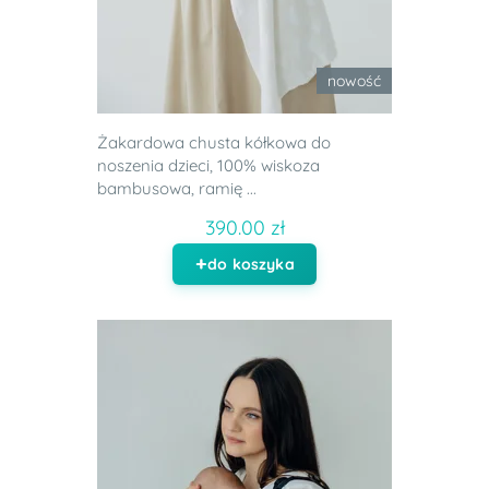
nowość
Żakardowa chusta kółkowa do
noszenia dzieci, 100% wiskoza
bambusowa, ramię ...
390.00 zł
do koszyka