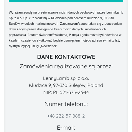
Wyrażam zgodę na przetwarzanie moich danych osobowych przez LennyLamb
Sp. z o.o. Sp. k. z siedzibą w Kłudzicach pod adresem Kłudzice 9, 97-330
Sulejów, w celach marketingowych. Zapoznałem/zapoznałam się z pouczeniem
dotyczącym prawa dostępu do treści moich danych i możliwości ich
poprawiania. Jestem świadom/świadoma, iż moja zgoda może być odwołana w
każdym czasie, co skutkować będzie usunięciem mojego adresu e-mail z listy
dystrybucyjnej usługi „Newsletter”.
DANE KONTAKTOWE
Zamówienia realizowane są przez:
LennyLamb sp. z o.o.
Kłudzice 9, 97-330 Sulejów, Poland
NIP: PL 521-375-26-14
Numer telefonu:
+48 222-57-888-2
E-mail: