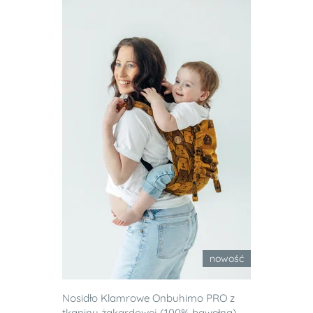
nowość
Nosidło Klamrowe Onbuhimo PRO z
tkaniny żakardowej (100% bawełna),