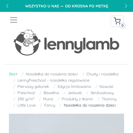
WSZYSTKO U NAS — OD KROSNA PO METKĘ
0
Start
Nosidełka do noszenia dzieci
Chusty i nosidełka
LennyPreschool - nosidełko regulowane
Pierwszy gatunek
Edycja limitowana
Nowość
Preschool
Bawełna
Jedwab
Serduszkowy
290 g/m²
Muna
Produkty z tkanin
Tkaniny
Little Love
Fancy
Nosidełka do noszenia dzieci