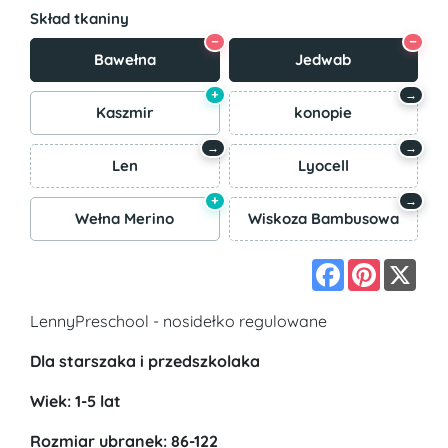
Skład tkaniny
−
−
Bawełna
Jedwab
+
→
Kaszmir
konopie
→
→
Len
Lyocell
+
→
Wełna Merino
Wiskoza Bambusowa
Facebook
Pinterest
X
LennyPreschool - nosidełko regulowane
Dla starszaka i przedszkolaka
Wiek: 1-5 lat
Rozmiar ubranek: 86-122