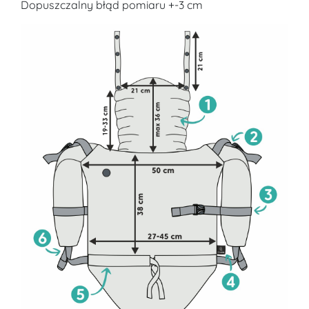
Dopuszczalny błąd pomiaru +-3 cm