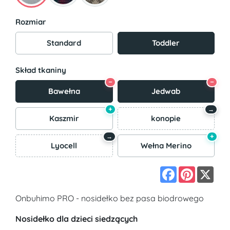
Rozmiar
Standard
Toddler
Skład tkaniny
−
−
Bawełna
Jedwab
+
→
Kaszmir
konopie
+
→
Lyocell
Wełna Merino
Facebook
Pinterest
X
Onbuhimo PRO - nosidełko bez pasa biodrowego
Nosidełko dla dzieci siedzących