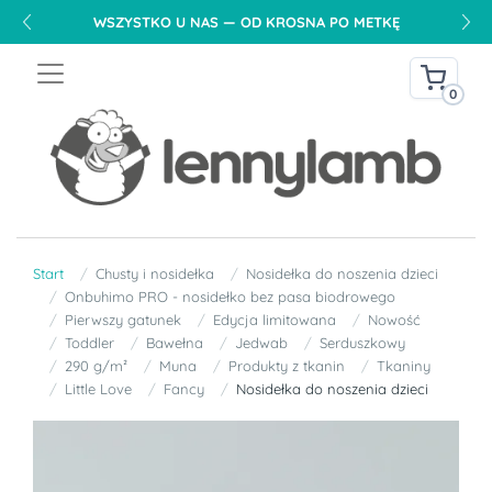
WSZYSTKO U NAS — OD KROSNA PO METKĘ
0
Start
Chusty i nosidełka
Nosidełka do noszenia dzieci
Onbuhimo PRO - nosidełko bez pasa biodrowego
Pierwszy gatunek
Edycja limitowana
Nowość
Toddler
Bawełna
Jedwab
Serduszkowy
290 g/m²
Muna
Produkty z tkanin
Tkaniny
Little Love
Fancy
Nosidełka do noszenia dzieci