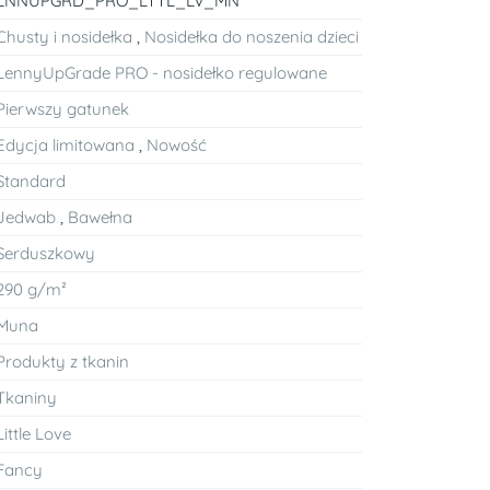
LNNUPGRD_PRO_LTTL_LV_MN
Chusty i nosidełka
,
Nosidełka do noszenia dzieci
LennyUpGrade PRO - nosidełko regulowane
Pierwszy gatunek
Edycja limitowana
,
Nowość
Standard
Jedwab
,
Bawełna
Serduszkowy
290 g/m²
Muna
Produkty z tkanin
Tkaniny
Little Love
Fancy