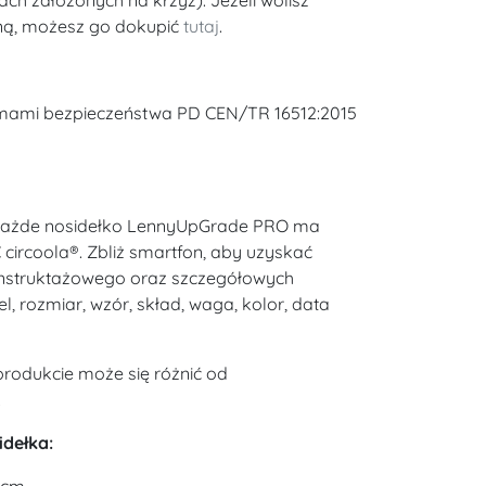
ach założonych na krzyż). Jeżeli wolisz
ną, możesz go dokupić
tutaj
.
rmami bezpieczeństwa PD CEN/TR 16512:2015
 każde nosidełko LennyUpGrade PRO ma
 circoola®. Zbliż smartfon, aby uzyskać
o instruktażowego oraz szczegółowych
l, rozmiar, wzór, skład, waga, kolor, data
rodukcie może się różnić od
.
idełka: