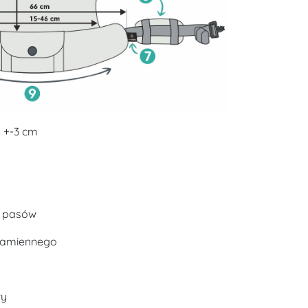
 +-3 cm
a pasów
 ramiennego
wy