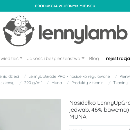
PRODUKCJA W JEDNYM MIEJSCU
wiedzieć
Jakość i bezpieczeństwo
Blog
rejestracja
nia dzieci
LennyUpGrade PRO - nosidełko regulowane
Pierw
uszkowy
290 g/m²
Muna
Produkty z tkanin
Tkaniny
Nosidełko LennyUpGra
jedwab, 46% bawełna) 
MUNA