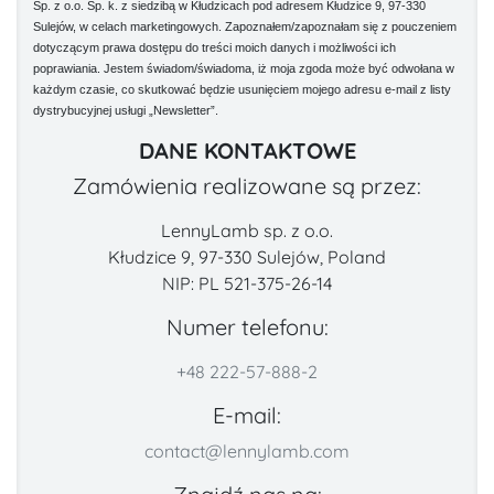
Sp. z o.o. Sp. k. z siedzibą w Kłudzicach pod adresem Kłudzice 9, 97-330
Sulejów, w celach marketingowych. Zapoznałem/zapoznałam się z pouczeniem
dotyczącym prawa dostępu do treści moich danych i możliwości ich
poprawiania. Jestem świadom/świadoma, iż moja zgoda może być odwołana w
każdym czasie, co skutkować będzie usunięciem mojego adresu e-mail z listy
dystrybucyjnej usługi „Newsletter”.
DANE KONTAKTOWE
Zamówienia realizowane są przez:
LennyLamb sp. z o.o.
Kłudzice 9, 97-330 Sulejów, Poland
NIP: PL 521-375-26-14
Numer telefonu:
+48 222-57-888-2
E-mail:
contact@lennylamb.com