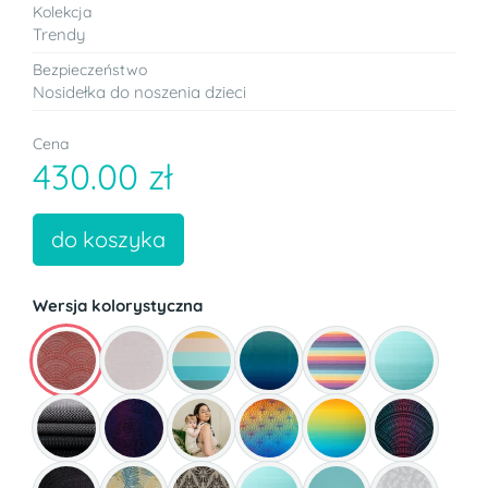
Kolekcja
Trendy
Bezpieczeństwo
Nosidełka do noszenia dzieci
Cena
430.00 zł
do koszyka
Wersja kolorystyczna