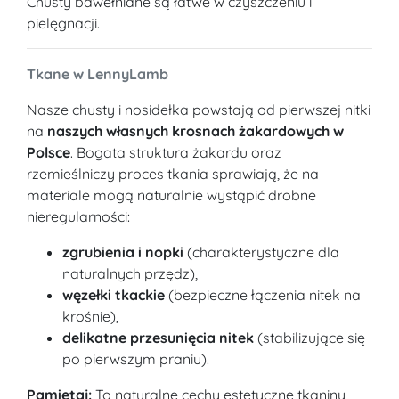
Chusty bawełniane są łatwe w czyszczeniu i
pielęgnacji.
Tkane w LennyLamb
Nasze chusty i nosidełka powstają od pierwszej nitki
na
naszych własnych krosnach żakardowych w
Polsce
. Bogata struktura żakardu oraz
rzemieślniczy proces tkania sprawiają, że na
materiale mogą naturalnie wystąpić drobne
nieregularności:
zgrubienia i nopki
(charakterystyczne dla
naturalnych przędz),
węzełki tkackie
(bezpieczne łączenia nitek na
krośnie),
delikatne przesunięcia nitek
(stabilizujące się
po pierwszym praniu).
Pamiętaj:
To naturalne cechy estetyczne tkaniny