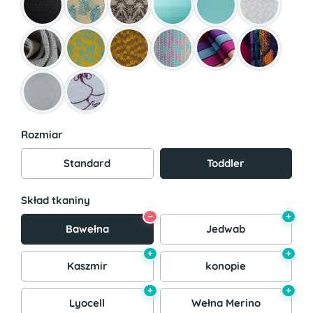
Rozmiar
Standard
Toddler
Skład tkaniny
−
+
Bawełna
Jedwab
+
+
Kaszmir
konopie
+
+
Lyocell
Wełna Merino