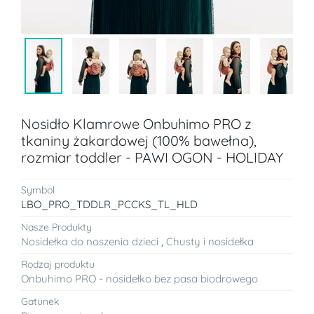
Nosidło Klamrowe Onbuhimo PRO z
tkaniny żakardowej (100% bawełna),
rozmiar toddler - PAWI OGON - HOLIDAY
Symbol
LBO_PRO_TDDLR_PCCKS_TL_HLD
Nasze Produkty
Nosidełka do noszenia dzieci
,
Chusty i nosidełka
Rodzaj produktu
Onbuhimo PRO - nosidełko bez pasa biodrowego
Gatunek