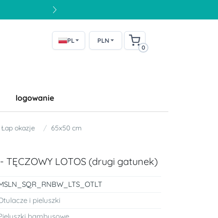
PL
PLN
0
logowanie
Łap okazje
65x50 cm
 - TĘCZOWY LOTOS (drugi gatunek)
MSLN_SQR_RNBW_LTS_OTLT
Otulacze i pieluszki
Pieluszki bambusowe