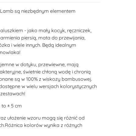
yLamb są niezbędnym elementem
luszkiem - jako mały kocyk, ręczniczek,
armienia piersią, mata do przewijania,
zka i wiele innych. Będą idealnym
emowlaka!
zyjemne w dotyku, przewiewne, mają
akteryjne, świetnie chłoną wodę i chronią
onane są w 100% z wiskozy bambusowej.
ostępne w wielu wersjach kolorystycznych
 zestawach!
to ± 5 cm
raz ułożenie wzoru mogą się różnić od
h.Różnica kolorów wynika z różnych