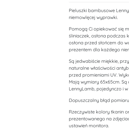
Pieluszki bambusowe Lenn
niemowlęcej wyprawki.
Pomogą Ci opiekować się ma
śliniaczek, osłona podczas k
osłona przed słońcem do wó
prezentem dla każdego ni
Są jedwabiście miękkie, pr
naturalne właściwości antyb
przed promieniami UV. Wyk
Mają wymiary 65x65cm. Są d
LennyLamb, pojedynczo i w
Dopuszczalny błąd pomiaru 
Rzeczywiste kolory tkanin o
prezentowanego na zdjęciac
ustawień monitora.