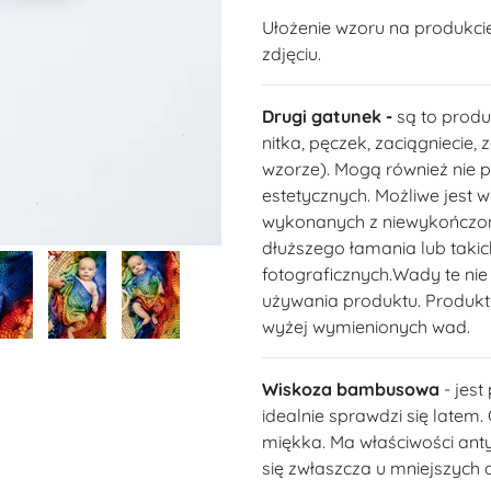
Ułożenie wzoru na produkci
zdjęciu.
Drugi gatunek -
są to produ
nitka, pęczek, zaciągniecie,
wzorze). Mogą również nie 
estetycznych. Możliwe jest 
wykonanych z niewykończon
dłuższego łamania lub takich
fotograficznych.Wady te ni
używania produktu. Produkt
wyżej wymienionych wad.
Wiskoza bambusowa
- jest
idealnie sprawdzi się latem. 
miękka. Ma właściwości anty
się zwłaszcza u mniejszych d