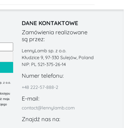
DANE KONTAKTOWE
Zamówienia realizowane
są przez:
LennyLamb sp. z o.o.
Kłudzice 9, 97-330 Sulejów, Poland
NIP: PL 521-375-26-14
Numer telefonu:
 z o.o.
+48 222-57-888-2
dostępu
E-mail:
iż moja
ojego
contact@lennylamb.com
Znajdź nas na: