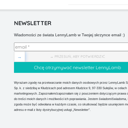
NEWSLETTER
Wiadomości ze świata LennyLamb w Twojej skrzynce email :)
→
→ PRZESUŃ, ABY POTWIERDZIĆ
Wyrażam zgodę na przetwarzanie moich danych osobowych przez LennyLamb Sp.
Sp. k. z siedzibą w Kłudzicach pod adresem Kłudzice 9, 97-330 Sulejów, w celach
marketingowych. Zapoznałem/zapoznałam się z pouczeniem dotyczącym prawa 
do treści moich danych i możliwości ich poprawiania. Jestem świadom/świadoma, 
zgoda może być odwołana w każdym czasie, co skutkować będzie usunięciem m
adresu e-mail z listy dystrybucyjnej usługi „Newsletter”.