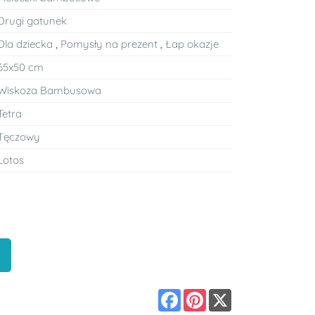
Drugi gatunek
Dla dziecka
,
Pomysły na prezent
,
Łap okazje
65x50 cm
Wiskoza Bambusowa
Tetra
Tęczowy
Lotos
Facebook
Pinterest
X