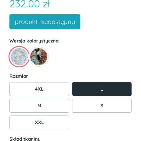
232.00 zł
produkt niedostępny
Wersja kolorystyczna
Rozmiar
4XL
L
M
S
XXL
Skład tkaniny