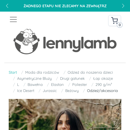
ŻADNEGO ETAPU NIE ZLECAMY NA ZEWNĄTRZ
0
Start
Moda dla rodziców
Odzież do noszenia dzieci
Asymetryczne Bluzy
Drugi gatunek
Łap okazje
L
Bawełna
Elastan
Poliester
290 g/m²
Ice Desert
Jurassic
Beżowy
Odzież/akcesoria