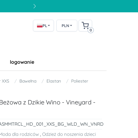
PL
PLN
0
logowanie
r XXS
Bawełna
Elastan
Poliester
Beżowa z Dzikie Wino - Vineyard -
ASMMTRCL_HD_001_XXS_BG_WLD_WN_VNRD
Moda dla rodziców
,
Odzież do noszenia dzieci