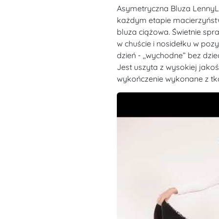
Asymetryczna Bluza LennyLa
każdym etapie macierzyństw
bluza ciążowa. Świetnie spra
w chuście i nosidełku w pozyc
dzień - ,,wychodne” bez dzi
Jest uszyta z wysokiej jakośc
wykończenie wykonane z tkan