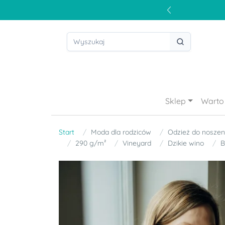
Sklep
Warto 
Start
Moda dla rodziców
Odzież do noszeni
290 g/m²
Vineyard
Dzikie wino
B