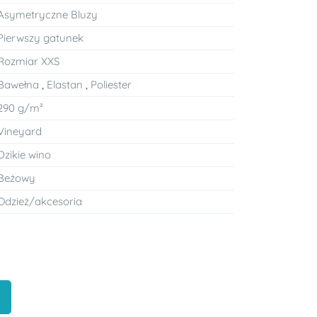
Asymetryczne Bluzy
Pierwszy gatunek
Rozmiar XXS
Bawełna
,
Elastan
,
Poliester
290 g/m²
Vineyard
Dzikie wino
Beżowy
Odzież/akcesoria