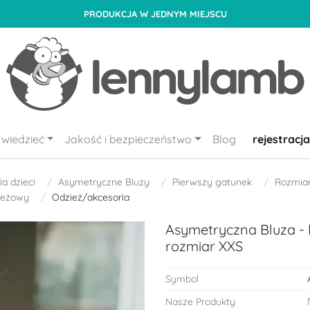
PRODUKCJA W JEDNYM MIEJSCU
wiedzieć
Jakość i bezpieczeństwo
Blog
rejestracja
a dzieci
Asymetryczne Bluzy
Pierwszy gatunek
Rozmia
eżowy
Odzież/akcesoria
Asymetryczna Bluza - 
rozmiar XXS
Symbol
Nasze Produkty