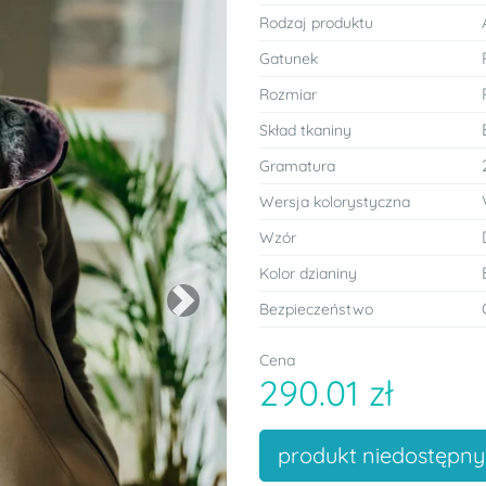
Rodzaj produktu
Gatunek
Rozmiar
Skład tkaniny
Gramatura
Wersja kolorystyczna
Wzór
Kolor dzianiny
Bezpieczeństwo
Next
Cena
290.01 zł
produkt niedostępny