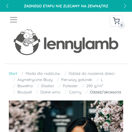
ŻADNEGO ETAPU NIE ZLECAMY NA ZEWNĄTRZ
0
Start
Moda dla rodziców
Odzież do noszenia dzieci
Asymetryczne Bluzy
Pierwszy gatunek
L
Bawełna
Elastan
Poliester
290 g/m²
Bouquet
Dzikie wino
Czarny
Odzież/akcesoria