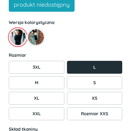
produkt niedostępny
Wersja kolorystyczna
Rozmiar
3XL
L
M
S
XL
XS
XXL
Rozmiar XXS
Skład tkaniny