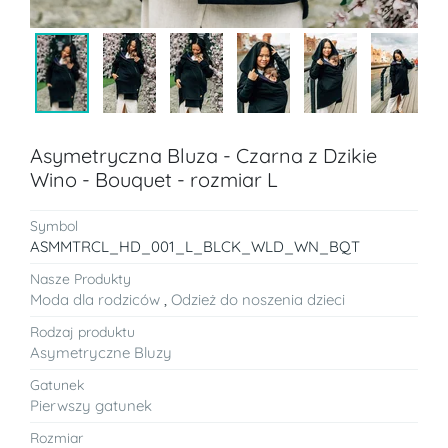
Asymetryczna Bluza - Czarna z Dzikie
Wino - Bouquet - rozmiar L
Symbol
ASMMTRCL_HD_001_L_BLCK_WLD_WN_BQT
Nasze Produkty
Moda dla rodziców
,
Odzież do noszenia dzieci
Rodzaj produktu
Asymetryczne Bluzy
Gatunek
Pierwszy gatunek
Rozmiar