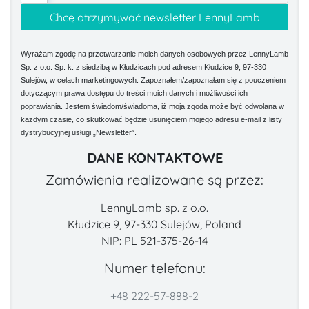
Wyrażam zgodę na przetwarzanie moich danych osobowych przez LennyLamb
Sp. z o.o. Sp. k. z siedzibą w Kłudzicach pod adresem Kłudzice 9, 97-330
Sulejów, w celach marketingowych. Zapoznałem/zapoznałam się z pouczeniem
dotyczącym prawa dostępu do treści moich danych i możliwości ich
poprawiania. Jestem świadom/świadoma, iż moja zgoda może być odwołana w
każdym czasie, co skutkować będzie usunięciem mojego adresu e-mail z listy
dystrybucyjnej usługi „Newsletter”.
DANE KONTAKTOWE
Zamówienia realizowane są przez:
LennyLamb sp. z o.o.
Kłudzice 9, 97-330 Sulejów, Poland
NIP: PL 521-375-26-14
Numer telefonu:
+48 222-57-888-2