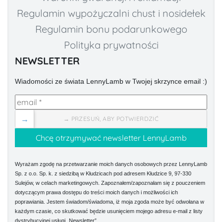
Regulamin wypożyczalni chust i nosidełek
Regulamin bonu podarunkowego
Polityka prywatności
NEWSLETTER
Wiadomości ze świata LennyLamb w Twojej skrzynce email :)
→
→ PRZESUŃ, ABY POTWIERDZIĆ
Wyrażam zgodę na przetwarzanie moich danych osobowych przez LennyLamb
Sp. z o.o. Sp. k. z siedzibą w Kłudzicach pod adresem Kłudzice 9, 97-330
Sulejów, w celach marketingowych. Zapoznałem/zapoznałam się z pouczeniem
dotyczącym prawa dostępu do treści moich danych i możliwości ich
poprawiania. Jestem świadom/świadoma, iż moja zgoda może być odwołana w
każdym czasie, co skutkować będzie usunięciem mojego adresu e-mail z listy
dystrybucyjnej usługi „Newsletter”.