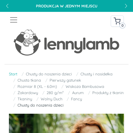
PRODUKCJA W JEDNYM MIEJSCU
0
Start
Chusty do noszenia dzieci
Chusty i nosidełka
Chusta tkana
Pierwszy gatunek
Rozmiar 8 (XL - 6.0m)
Wiskoza Bambusowa
Żakardowy
280 g/m²
Aurum
Produkty z tkanin
Tkaniny
Wolny Duch
Fancy
Chusty do noszenia dzieci