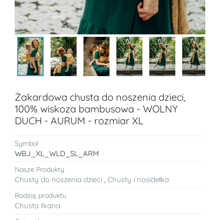
Żakardowa chusta do noszenia dzieci,
100% wiskoza bambusowa - WOLNY
DUCH - AURUM - rozmiar XL
Symbol
WBJ_XL_WLD_SL_ARM
Nasze Produkty
Chusty do noszenia dzieci
,
Chusty i nosidełka
Rodzaj produktu
Chusta tkana