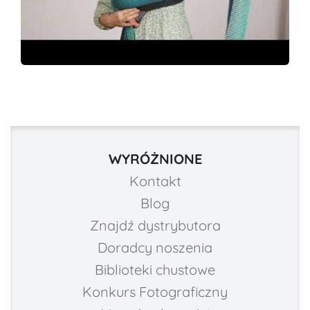
WYRÓŻNIONE
Kontakt
Blog
Znajdź dystrybutora
Doradcy noszenia
Biblioteki chustowe
Konkurs Fotograficzny