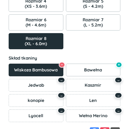
Rozmiar 4
Rozmiar 5
(XS - 3.6m)
(S - 4.2m)
Rozmiar 6
Rozmiar 7
(M - 4.6m)
(L - 5.2m)
Rozmiar 8
(XL - 6.0m)
Skład tkaniny
−
+
Wiskoza Bambusowa
Bawełna
→
→
Jedwab
Kaszmir
→
→
konopie
Len
→
→
Lyocell
Wełna Merino