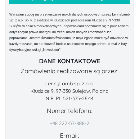
Wyrażam zgodę na przetwarzanie moich danych osobowych przez LennyLamb
Sp. z o.o. Sp. k. z siedzibą w Kłudzicach pod adresem Kłudzice 9, 97-330
Sulejów, w celach marketingowych. Zapoznałem/zapoznałam się z pouczeniem
dotyczącym prawa dostępu do treści moich danych i możliwości ich
poprawiania. Jestem świadom/świadoma, iż moja zgoda może być odwołana w
każdym czasie, co skutkować będzie usunięciem mojego adresu e-mail z listy
dystrybucyjnej usługi „Newsletter”.
DANE KONTAKTOWE
Zamówienia realizowane są przez:
LennyLamb sp. z o.o.
Kłudzice 9, 97-330 Sulejów, Poland
NIP: PL 521-375-26-14
Numer telefonu:
+48 222-57-888-2
E-mail: