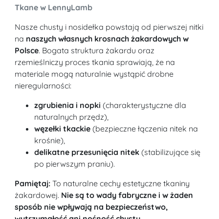
Tkane w LennyLamb
Nasze chusty i nosidełka powstają od pierwszej nitki
na
naszych własnych krosnach żakardowych w
Polsce
. Bogata struktura żakardu oraz
rzemieślniczy proces tkania sprawiają, że na
materiale mogą naturalnie wystąpić drobne
nieregularności:
zgrubienia i nopki
(charakterystyczne dla
naturalnych przędz),
węzełki tkackie
(bezpieczne łączenia nitek na
krośnie),
delikatne przesunięcia nitek
(stabilizujące się
po pierwszym praniu).
Pamiętaj:
To naturalne cechy estetyczne tkaniny
żakardowej.
Nie są to wady fabryczne i w żaden
sposób nie wpływają na bezpieczeństwo,
wytrzymałość ani nośność chusty.