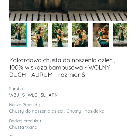
Żakardowa chusta do noszenia dzieci,
100% wiskoza bambusowa - WOLNY
DUCH - AURUM - rozmiar S
Symbol
WBJ_S_WLD_SL_ARM
Nasze Produkty
Chusty do noszenia dzieci
,
Chusty i nosidełka
Rodzaj produktu
Chusta tkana