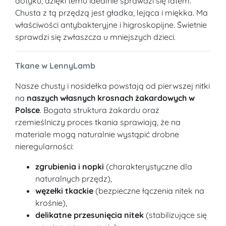
dotyku, dzięki temu idealnie sprawdzi się latem.
Chusta z tą przędzą jest gładka, lejąca i miękka. Ma
właściwości antybakteryjne i higroskopijne. Świetnie
sprawdzi się zwłaszcza u mniejszych dzieci.
Tkane w LennyLamb
Nasze chusty i nosidełka powstają od pierwszej nitki
na
naszych własnych krosnach żakardowych w
Polsce
. Bogata struktura żakardu oraz
rzemieślniczy proces tkania sprawiają, że na
materiale mogą naturalnie wystąpić drobne
nieregularności:
zgrubienia i nopki
(charakterystyczne dla
naturalnych przędz),
węzełki tkackie
(bezpieczne łączenia nitek na
krośnie),
delikatne przesunięcia nitek
(stabilizujące się