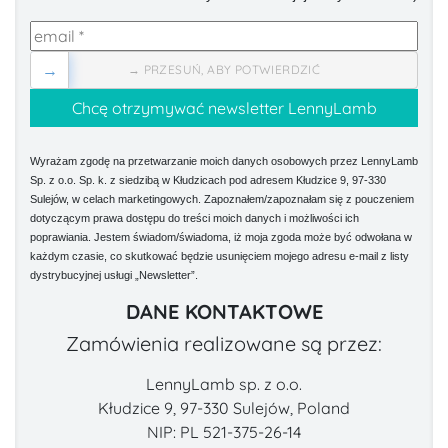
→
→ PRZESUŃ, ABY POTWIERDZIĆ
Wyrażam zgodę na przetwarzanie moich danych osobowych przez LennyLamb
Sp. z o.o. Sp. k. z siedzibą w Kłudzicach pod adresem Kłudzice 9, 97-330
Sulejów, w celach marketingowych. Zapoznałem/zapoznałam się z pouczeniem
dotyczącym prawa dostępu do treści moich danych i możliwości ich
poprawiania. Jestem świadom/świadoma, iż moja zgoda może być odwołana w
każdym czasie, co skutkować będzie usunięciem mojego adresu e-mail z listy
dystrybucyjnej usługi „Newsletter”.
DANE KONTAKTOWE
Zamówienia realizowane są przez:
LennyLamb sp. z o.o.
Kłudzice 9, 97-330 Sulejów, Poland
NIP: PL 521-375-26-14