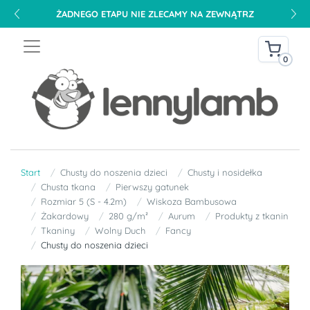
ŻADNEGO ETAPU NIE ZLECAMY NA ZEWNĄTRZ
0
Start
Chusty do noszenia dzieci
Chusty i nosidełka
Chusta tkana
Pierwszy gatunek
Rozmiar 5 (S - 4.2m)
Wiskoza Bambusowa
Żakardowy
280 g/m²
Aurum
Produkty z tkanin
Tkaniny
Wolny Duch
Fancy
Chusty do noszenia dzieci