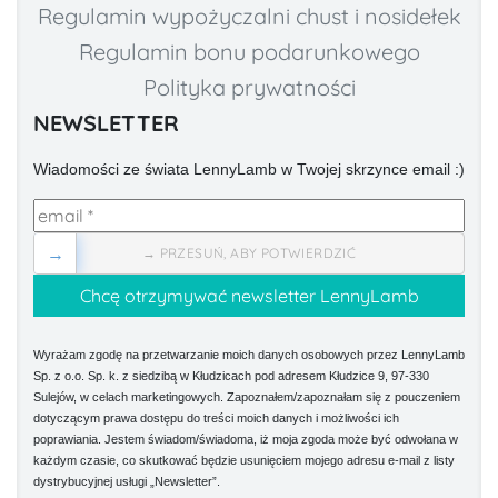
Regulamin wypożyczalni chust i nosidełek
Regulamin bonu podarunkowego
Polityka prywatności
NEWSLETTER
Wiadomości ze świata LennyLamb w Twojej skrzynce email :)
→
→ PRZESUŃ, ABY POTWIERDZIĆ
Wyrażam zgodę na przetwarzanie moich danych osobowych przez LennyLamb
Sp. z o.o. Sp. k. z siedzibą w Kłudzicach pod adresem Kłudzice 9, 97-330
Sulejów, w celach marketingowych. Zapoznałem/zapoznałam się z pouczeniem
dotyczącym prawa dostępu do treści moich danych i możliwości ich
poprawiania. Jestem świadom/świadoma, iż moja zgoda może być odwołana w
każdym czasie, co skutkować będzie usunięciem mojego adresu e-mail z listy
dystrybucyjnej usługi „Newsletter”.