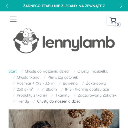
ŻADNEGO ETAPU NIE ZLECAMY NA ZEWNĄTRZ
0
Start
Chusty do noszenia dzieci
Chusty i nosidełka
Chusta tkana
Pierwszy gatunek
Rozmiar 4 (XS - 3.6m)
Bawełna
Żakardowy
250 g/m²
In Bloom
IRIS - tkaniny opalizujące
Produkty z tkanin
Tkaniny
Zaczarowany Zakątek
Trendy
Chusty do noszenia dzieci