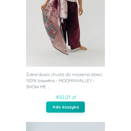
Żakardowa chusta do noszenia dzieci,
100% bawełna - MOOMINVALLEY -
SHOW ME ...
450.01 zł
do koszyka