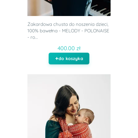
Żakardowa chusta do noszenia dzieci,
100% bawełna - MELODY - POLONAISE
- ro...
400.00 zł
do koszyka