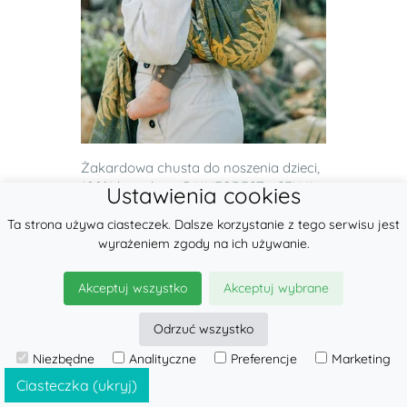
Żakardowa chusta do noszenia dzieci,
100% bawełna - RAINFOREST - SELVA -
Ustawienia cookies
ro...
Ta strona używa ciasteczek. Dalsze korzystanie z tego serwisu jest
400.00 zł
wyrażeniem zgody na ich używanie.
do koszyka
Akceptuj wszystko
Akceptuj wybrane
Odrzuć wszystko
Niezbędne
Analityczne
Preferencje
Marketing
Ciasteczka (ukryj)