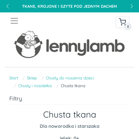
DARMOWA DOSTAWA NA TERENIE POLSKI OD 240 PLN
0
Start
Sklep
Chusty do noszenia dzieci
Chusty i nosidełka
Chusta tkana
Filtry
Chusta tkana
Dla noworodka i starszaka
Wiek: 0+