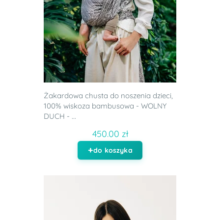
Żakardowa chusta do noszenia dzieci,
100% wiskoza bambusowa - WOLNY
DUCH - ...
450.00 zł
do koszyka