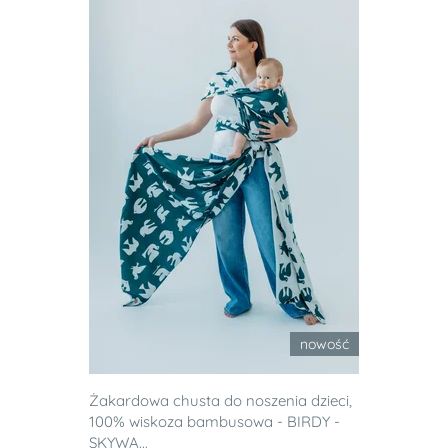
nowość
Żakardowa chusta do noszenia dzieci,
100% wiskoza bambusowa - BIRDY -
SKYWA...