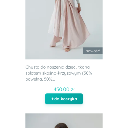
nowość
Chusta do noszenia dzieci, tkana
splotem skośno-krzyżowym (50%
bawełna, 50%...
450.00 zł
do koszyka