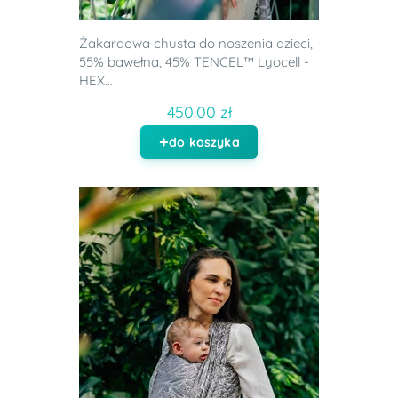
Żakardowa chusta do noszenia dzieci,
55% bawełna, 45% TENCEL™ Lyocell -
HEX...
450.00 zł
do koszyka