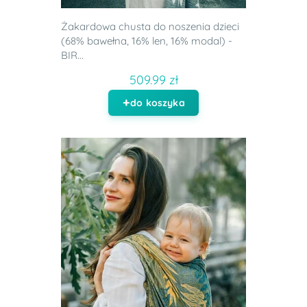
Żakardowa chusta do noszenia dzieci
(68% bawełna, 16% len, 16% modal) -
BIR...
509.99 zł
do koszyka