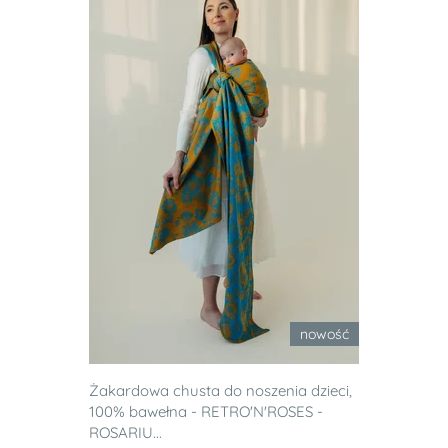
nowość
Żakardowa chusta do noszenia dzieci,
100% bawełna - RETRO'N'ROSES -
ROSARIU...