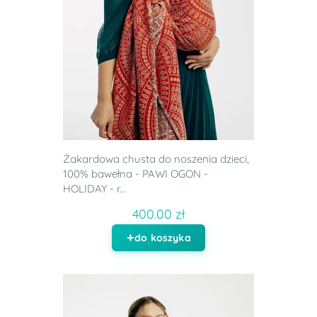
Żakardowa chusta do noszenia dzieci,
100% bawełna - PAWI OGON -
HOLIDAY - r...
400.00 zł
do koszyka