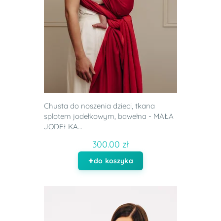
Chusta do noszenia dzieci, tkana
splotem jodełkowym, bawełna - MAŁA
JODEŁKA...
300.00 zł
do koszyka