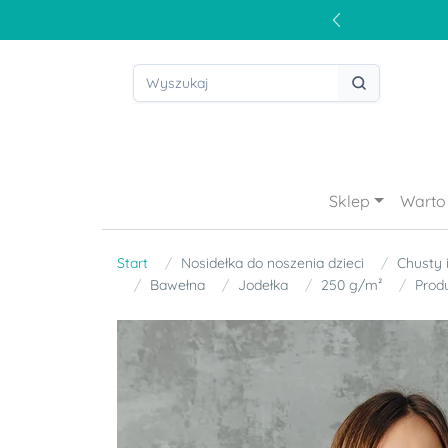
Sklep
Warto 
Start
Nosidełka do noszenia dzieci
Chusty 
Bawełna
Jodełka
250 g/m²
Produ