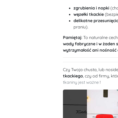
zgrubienia i nopki
(cha
węzełki tkackie
(bezpie
delikatne przesunięcia
praniu).
Pamiętaj:
To naturalne cech
wady fabryczne i w żaden 
wytrzymałość ani nośność 
Czy Twoja chusta, lub nosi
tkackiego
, czy od firmy, kt
tkaniny jest ważne
!