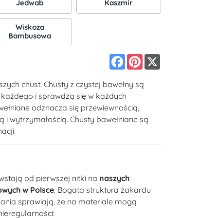
Jedwab
Kaszmir
Wiskoza
Bambusowa
Facebook
Pinterest
X
szych chust. Chusty z czystej bawełny są
a każdego i sprawdzą się w każdych
wełniane odznacza się przewiewnością,
ią i wytrzymałością. Chusty bawełniane są
acji.
wstają od pierwszej nitki na
naszych
owych w Polsce
. Bogata struktura żakardu
kania sprawiają, że na materiale mogą
nieregularności: