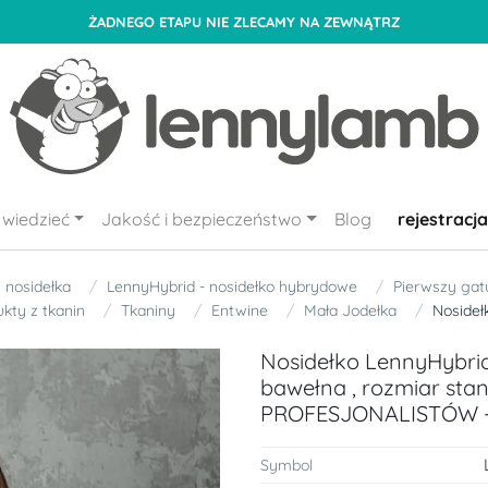
ŻADNEGO ETAPU NIE ZLECAMY NA ZEWNĄTRZ
wiedzieć
Jakość i bezpieczeństwo
Blog
rejestracja
i nosidełka
LennyHybrid - nosidełko hybrydowe
Pierwszy gat
kty z tkanin
Tkaniny
Entwine
Mała Jodełka
Nosideł
Nosidełko LennyHybrid 
bawełna , rozmiar sta
PROFESJONALISTÓW 
Symbol