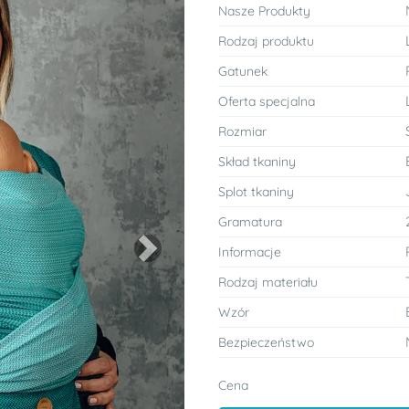
Nasze Produkty
Rodzaj produktu
Gatunek
Oferta specjalna
Rozmiar
Skład tkaniny
Splot tkaniny
Gramatura
Informacje
Next
Rodzaj materiału
Wzór
Bezpieczeństwo
Cena