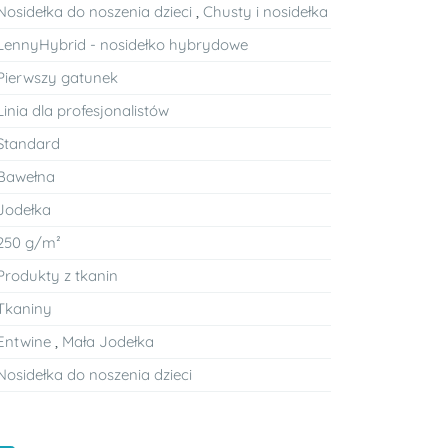
Nosidełka do noszenia dzieci
,
Chusty i nosidełka
LennyHybrid - nosidełko hybrydowe
Pierwszy gatunek
Linia dla profesjonalistów
Standard
Bawełna
Jodełka
250 g/m²
Produkty z tkanin
Tkaniny
Entwine
,
Mała Jodełka
Nosidełka do noszenia dzieci