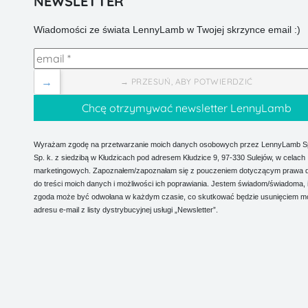
NEWSLETTER
Wiadomości ze świata LennyLamb w Twojej skrzynce email :)
→
→ PRZESUŃ, ABY POTWIERDZIĆ
Wyrażam zgodę na przetwarzanie moich danych osobowych przez LennyLamb Sp.
Sp. k. z siedzibą w Kłudzicach pod adresem Kłudzice 9, 97-330 Sulejów, w celach
marketingowych. Zapoznałem/zapoznałam się z pouczeniem dotyczącym prawa 
do treści moich danych i możliwości ich poprawiania. Jestem świadom/świadoma, 
zgoda może być odwołana w każdym czasie, co skutkować będzie usunięciem m
adresu e-mail z listy dystrybucyjnej usługi „Newsletter”.