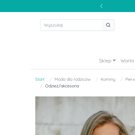
Sklep
Warto 
Start
Moda dla rodziców
Kominy
Pier
Odzież/akcesoria