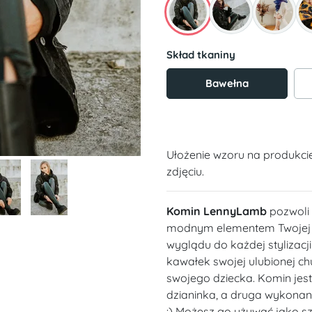
Skład tkaniny
Bawełna
Ułożenie wzoru na produkci
zdjęciu.
Komin LennyLamb
pozwoli 
modnym elementem Twojej s
wyglądu do każdej stylizacj
kawałek swojej ulubionej chu
swojego dziecka. Komin jest
dzianinka, a druga wykonan
:) Możesz go używać jako sza