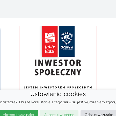
Ustawienia cookies
ciasteczek. Dalsze korzystanie z tego serwisu jest wyrażeniem zgody
© 2026
LennyLamb sp. z o.o.
Akceptuj wszystko
Akceptuj wybrane
Odrzuć wszystko