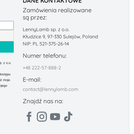
DANE KONTAKTOWE
Zamówienia realizowane
są przez:
LennyLamb sp. z o.o.
Kłudzice 9, 97-330 Sulejów, Poland
NIP: PL 521-375-26-14
Numer telefonu:
 z o.o.
+48 222-57-888-2
dostępu
E-mail:
iż moja
ojego
contact@lennylamb.com
Znajdź nas na: