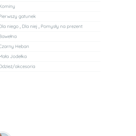
Kominy
Pierwszy gatunek
Dla niego
,
Dla niej
,
Pomysły na prezent
Bawełna
Czarny Heban
Mała Jodełka
Odzież/akcesoria