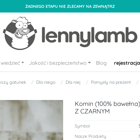
ŻADNEGO ETAPU NIE ZLECAMY NA ZEWNĄTRZ
wiedzieć
Jakość i bezpieczeństwo
Blog
rejestracja
wszy gatunek
Dla niego
Dla niej
Pomysły na prezent
Komin (100% bawełn
Z CZARNYM
Symbol
Nasze Produkty