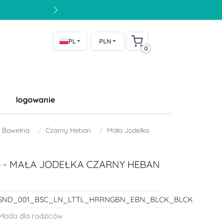
PL
PLN
0
logowanie
Bawełna
Czarny Heban
Mała Jodełka
a) - MAŁA JODEŁKA CZARNY HEBAN
SND_001_BSC_LN_LTTL_HRRNGBN_EBN_BLCK_BLCK
Moda dla rodziców