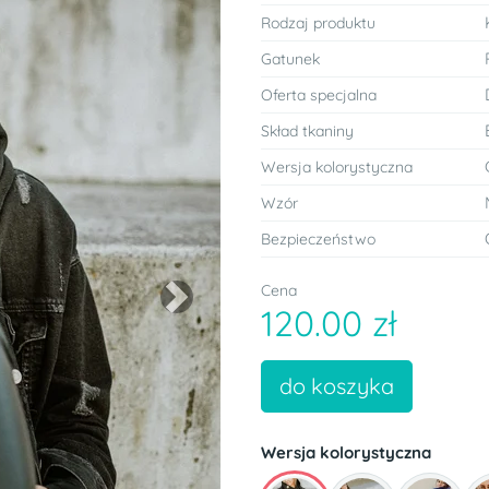
Rodzaj produktu
Gatunek
Oferta specjalna
Skład tkaniny
Wersja kolorystyczna
Wzór
Bezpieczeństwo
Cena
Next
120.00 zł
do koszyka
Wersja kolorystyczna