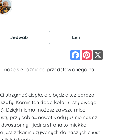
Jedwab
Len
Facebook
Pinterest
X
e może się różnić od przedstawionego na
Ci utrzymać ciepło, ale będzie też bardzo
zafy. Komin ten doda koloru i stylowego
i :). Dzięki niemu możesz zawsze mieć
sty przy sobie... nawet kiedy już nie nosisz
 dwustronny - jedna strona to miękka
a jest z tkanin używanych do naszych chust
lik lub kaptur.