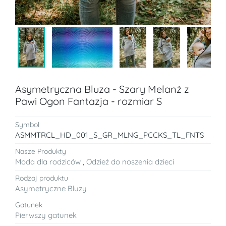
Asymetryczna Bluza - Szary Melanż z
Pawi Ogon Fantazja - rozmiar S
Symbol
ASMMTRCL_HD_001_S_GR_MLNG_PCCKS_TL_FNTS
Nasze Produkty
Moda dla rodziców
,
Odzież do noszenia dzieci
Rodzaj produktu
Asymetryczne Bluzy
Gatunek
Pierwszy gatunek