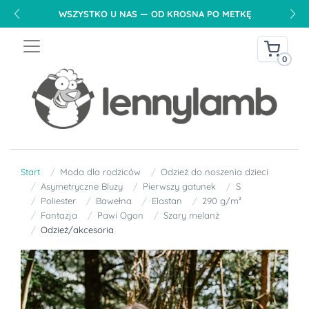
WSZYSTKO U NAS — OD KROSNA PO METKĘ
0
Start
Moda dla rodziców
Odzież do noszenia dzieci
Asymetryczne Bluzy
Pierwszy gatunek
S
Poliester
Bawełna
Elastan
290 g/m²
Fantazja
Pawi Ogon
Szary melanż
Odzież/akcesoria