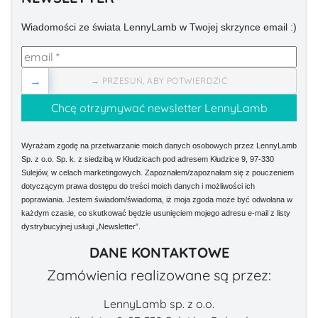
Wiadomości ze świata LennyLamb w Twojej skrzynce email :)
→
→ PRZESUŃ, ABY POTWIERDZIĆ
Wyrażam zgodę na przetwarzanie moich danych osobowych przez LennyLamb
Sp. z o.o. Sp. k. z siedzibą w Kłudzicach pod adresem Kłudzice 9, 97-330
Sulejów, w celach marketingowych. Zapoznałem/zapoznałam się z pouczeniem
dotyczącym prawa dostępu do treści moich danych i możliwości ich
poprawiania. Jestem świadom/świadoma, iż moja zgoda może być odwołana w
każdym czasie, co skutkować będzie usunięciem mojego adresu e-mail z listy
dystrybucyjnej usługi „Newsletter”.
DANE KONTAKTOWE
Zamówienia realizowane są przez:
LennyLamb sp. z o.o.