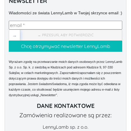
NEWSLETTER
Wiadomości ze świata LennyLamb w Twojej skrzynce email :)
→
→ PRZESUŃ, ABY POTWIERDZIĆ
Wyrażam zgodę na przetwarzanie moich danych osobowych przez LennyLamb
Sp. z o.o. Sp. k. z siedzibą w Kłudzicach pod adresem Kłudzice 9, 97-330
Sulejów, w celach marketingowych. Zapoznałem/zapoznałam się z pouczeniem
dotyczącym prawa dostępu do treści moich danych i możliwości ich
poprawiania. Jestem świadom/świadoma, iż moja zgoda może być odwołana w
każdym czasie, co skutkować będzie usunięciem mojego adresu e-mail z listy
dystrybucyjnej usługi „Newsletter”.
DANE KONTAKTOWE
Zamówienia realizowane są przez:
LennyLamb sp. z o.o.