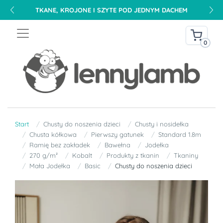
TKANE, KROJONE I SZYTE POD JEDNYM DACHEM
0
Start
Chusty do noszenia dzieci
Chusty i nosidełka
Chusta kółkowa
Pierwszy gatunek
Standard 1.8m
Ramię bez zakładek
Bawełna
Jodełka
270 g/m²
Kobalt
Produkty z tkanin
Tkaniny
Mała Jodełka
Basic
Chusty do noszenia dzieci