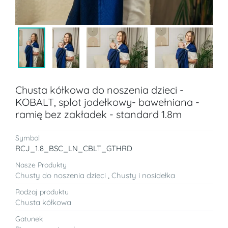
Chusta kółkowa do noszenia dzieci -
KOBALT, splot jodełkowy- bawełniana -
ramię bez zakładek - standard 1.8m
Symbol
RCJ_1.8_BSC_LN_CBLT_GTHRD
Nasze Produkty
Chusty do noszenia dzieci
,
Chusty i nosidełka
Rodzaj produktu
Chusta kółkowa
Gatunek