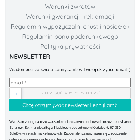
Warunki zwrotów
Warunki gwarancji i reklamacji
Regulamin wypożyczalni chust i nosidełek
Regulamin bonu podarunkowego
Polityka prywatności
NEWSLETTER
Wiadomości ze świata LennyLamb w Twojej skrzynce email :)
→
→ PRZESUŃ, ABY POTWIERDZIĆ
Wyrażam zgodę na przetwarzanie moich danych osobowych przez LennyLamb
Sp. z o.o. Sp. k. z siedzibą w Kłudzicach pod adresem Kłudzice 9, 97-330
Sulejów, w celach marketingowych. Zapoznałem/zapoznałam się z pouczeniem
dotyczącym prawa dostępu do treści moich danych i możliwości ich