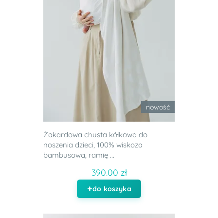
nowość
Żakardowa chusta kółkowa do
noszenia dzieci, 100% wiskoza
bambusowa, ramię ...
390.00 zł
do koszyka