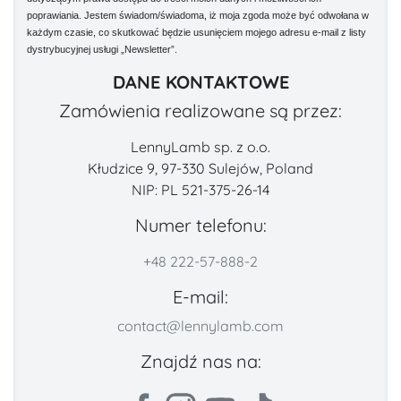
poprawiania. Jestem świadom/świadoma, iż moja zgoda może być odwołana w
każdym czasie, co skutkować będzie usunięciem mojego adresu e-mail z listy
dystrybucyjnej usługi „Newsletter”.
DANE KONTAKTOWE
Zamówienia realizowane są przez:
LennyLamb sp. z o.o.
Kłudzice 9, 97-330 Sulejów, Poland
NIP: PL 521-375-26-14
Numer telefonu:
+48 222-57-888-2
E-mail:
contact@lennylamb.com
Znajdź nas na: