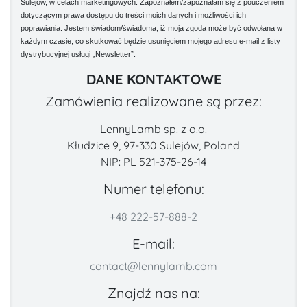
Sulejów, w celach marketingowych. Zapoznałem/zapoznałam się z pouczeniem
dotyczącym prawa dostępu do treści moich danych i możliwości ich
poprawiania. Jestem świadom/świadoma, iż moja zgoda może być odwołana w
każdym czasie, co skutkować będzie usunięciem mojego adresu e-mail z listy
dystrybucyjnej usługi „Newsletter”.
DANE KONTAKTOWE
Zamówienia realizowane są przez:
LennyLamb sp. z o.o.
Kłudzice 9, 97-330 Sulejów, Poland
NIP: PL 521-375-26-14
Numer telefonu:
+48 222-57-888-2
E-mail:
contact@lennylamb.com
Znajdź nas na: