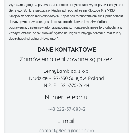
Wyrażam zgodę na przetwarzanie moich danych osobowych przez LennyLamb
Sp. z o.o. Sp. k. z siedzibą w Kłudzicach pod adresem Kłudzice 9, 97-330
Sulejów, w celach marketingowych. Zapoznałem/zapoznałam się z pouczeniem
dotyczącym prawa dostępu do treści moich danych i możliwości ich
poprawiania. Jestem świadom/świadoma, iż moja zgoda może być odwołana w
każdym czasie, co skutkować będzie usunięciem mojego adresu e-mail z listy
dystrybucyjnej usługi „Newsletter”.
DANE KONTAKTOWE
Zamówienia realizowane są przez:
LennyLamb sp. z o.o.
Kłudzice 9, 97-330 Sulejów, Poland
NIP: PL 521-375-26-14
Numer telefonu:
+48 222-57-888-2
E-mail:
contact@lennylamb.com