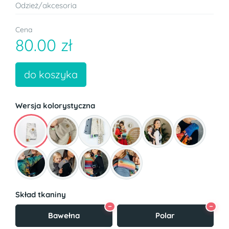
Odzież/akcesoria
Cena
80.00 zł
do koszyka
Wersja kolorystyczna
Skład tkaniny
−
−
Bawełna
Polar