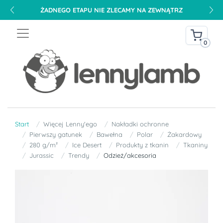
ŻADNEGO ETAPU NIE ZLECAMY NA ZEWNĄTRZ
0
Start
Więcej Lenny'ego
Nakładki ochronne
Pierwszy gatunek
Bawełna
Polar
Żakardowy
280 g/m²
Ice Desert
Produkty z tkanin
Tkaniny
Jurassic
Trendy
Odzież/akcesoria