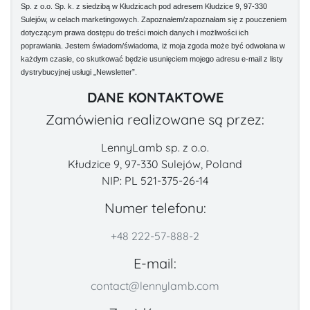
Sp. z o.o. Sp. k. z siedzibą w Kłudzicach pod adresem Kłudzice 9, 97-330
Sulejów, w celach marketingowych. Zapoznałem/zapoznałam się z pouczeniem
dotyczącym prawa dostępu do treści moich danych i możliwości ich
poprawiania. Jestem świadom/świadoma, iż moja zgoda może być odwołana w
każdym czasie, co skutkować będzie usunięciem mojego adresu e-mail z listy
dystrybucyjnej usługi „Newsletter”.
DANE KONTAKTOWE
Zamówienia realizowane są przez:
LennyLamb sp. z o.o.
Kłudzice 9, 97-330 Sulejów, Poland
NIP: PL 521-375-26-14
Numer telefonu:
+48 222-57-888-2
E-mail:
contact@lennylamb.com