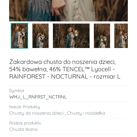
Żakardowa chusta do noszenia dzieci,
54% bawełna, 46% TENCEL™ Lyocell -
RAINFOREST - NOCTURNAL - rozmiar L
Symbol
WMJ_L_RNFRST_NCTRNL
Nasze Produkty
Chusty do noszenia dzieci
,
Chusty i nosidełka
Rodzaj produktu
Chusta tkana