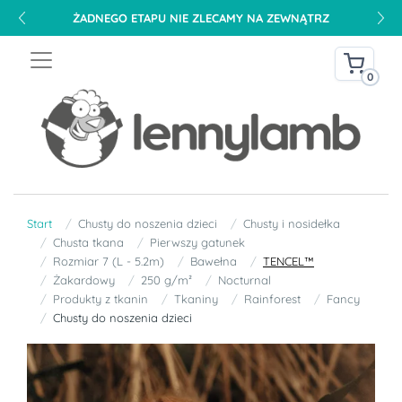
ŻADNEGO ETAPU NIE ZLECAMY NA ZEWNĄTRZ
0
Start
Chusty do noszenia dzieci
Chusty i nosidełka
Chusta tkana
Pierwszy gatunek
Rozmiar 7 (L - 5.2m)
Bawełna
TENCEL™
Żakardowy
250 g/m²
Nocturnal
Produkty z tkanin
Tkaniny
Rainforest
Fancy
Chusty do noszenia dzieci