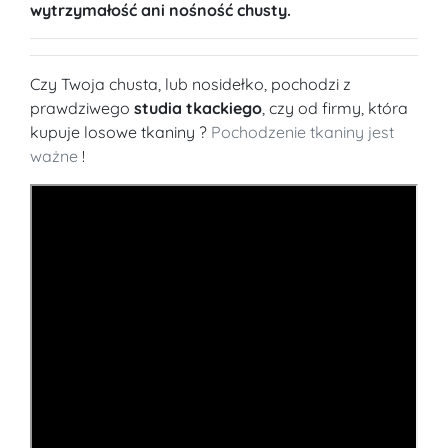
wytrzymałość ani nośność chusty.
Czy Twoja chusta, lub nosidełko, pochodzi z
prawdziwego
studia tkackiego
, czy od firmy, która
kupuje losowe tkaniny ?
Pochodzenie tkaniny jest
ważne
!