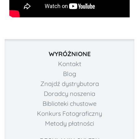
WYRÓŻNIONE
Kontakt
Blog
Znajdź dystrybutora
Doradcy noszenia
Biblioteki chustowe
Konkurs Fotograficzny
Metody płatności