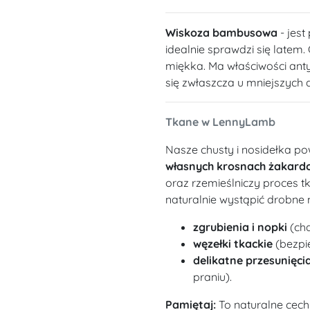
Wiskoza bambusowa
- jest
idealnie sprawdzi się latem. 
miękka. Ma właściwości anty
się zwłaszcza u mniejszych d
Tkane w LennyLamb
Nasze chusty i nosidełka po
własnych krosnach żakard
oraz rzemieślniczy proces t
naturalnie wystąpić drobne 
zgrubienia i nopki
(cha
węzełki tkackie
(bezpie
delikatne przesunięcia
praniu).
Pamiętaj:
To naturalne cech