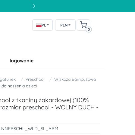
PL
PLN
0
logowanie
 gatunek
Preschool
Wiskoza Bambusowa
 do noszenia dzieci
ool z tkaniny żakardowej (100%
rozmiar preschool - WOLNY DUCH -
LNNPRSCHL_WLD_SL_ARM