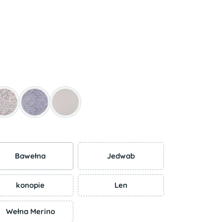
Bawełna
Jedwab
konopie
Len
Wełna Merino