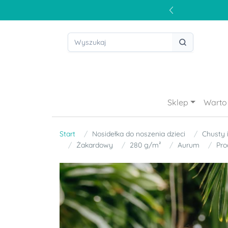
Sklep
Warto 
Start
Nosidełka do noszenia dzieci
Chusty 
Żakardowy
280 g/m²
Aurum
Pro