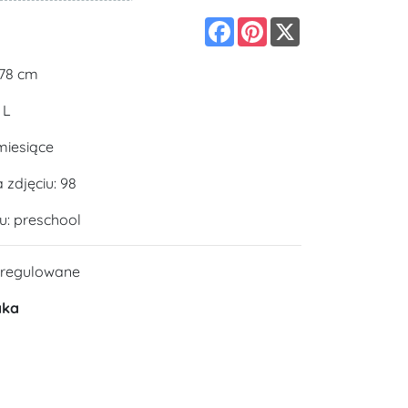
Facebook
Pinterest
X
178 cm
 L
miesiące
zdjęciu: 98
u: preschool
 regulowane
aka