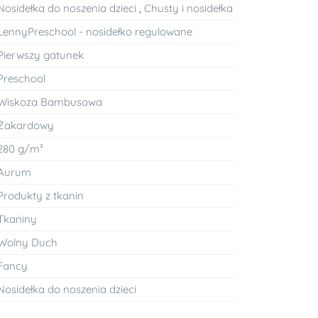
Nosidełka do noszenia dzieci
,
Chusty i nosidełka
LennyPreschool - nosidełko regulowane
Pierwszy gatunek
Preschool
Wiskoza Bambusowa
Żakardowy
280 g/m²
Aurum
Produkty z tkanin
Tkaniny
Wolny Duch
Fancy
Nosidełka do noszenia dzieci