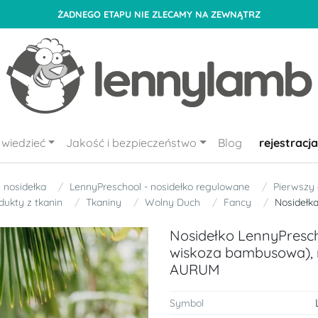
ŻADNEGO ETAPU NIE ZLECAMY NA ZEWNĄTRZ
wiedzieć
Jakość i bezpieczeństwo
Blog
rejestracja
i nosidełka
LennyPreschool - nosidełko regulowane
Pierwszy
dukty z tkanin
Tkaniny
Wolny Duch
Fancy
Nosidełka
Nosidełko LennyPresch
wiskoza bambusowa), 
AURUM
Symbol