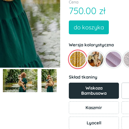
Cena
750.00 zł
do koszyka
Wersja kolorystyczna
Skład tkaniny
Wiskoza
Bambusowa
Kaszmir
Lyocell