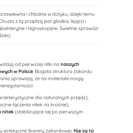
 przewiewna i chłodna w dotyku, dzięki temu
Chusta z tą przędzą jest gładka, lejąca i
bakteryjne i higroskopijne. Świetnie sprawdzi
zieci.
wstają od pierwszej nitki na
naszych
owych w Polsce
. Bogata struktura żakardu
kania sprawiają, że na materiale mogą
nieregularności:
rakterystyczne dla naturalnych przędz),
czne łączenia nitek na krośnie),
 nitek
(stabilizujące się po pierwszym
y estetyczne tkaniny żakardowej.
Nie są to