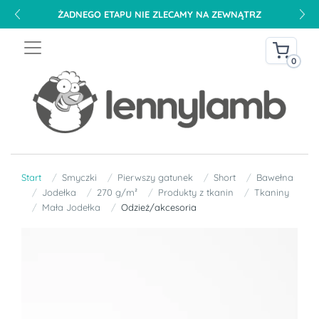
ŻADNEGO ETAPU NIE ZLECAMY NA ZEWNĄTRZ
0
Start
Smyczki
Pierwszy gatunek
Short
Bawełna
Jodełka
270 g/m²
Produkty z tkanin
Tkaniny
Mała Jodełka
Odzież/akcesoria