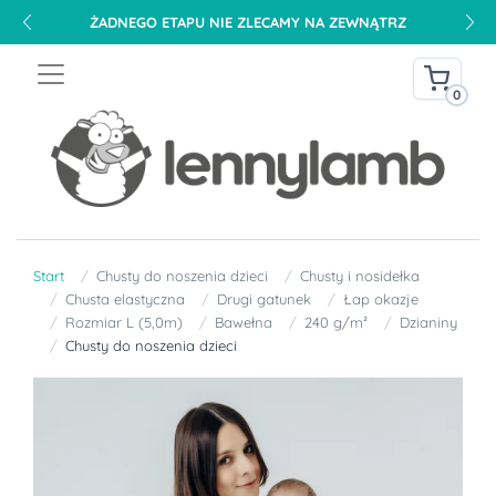
DARMOWA DOSTAWA NA TERENIE POLSKI OD 240 PLN
0
Start
Chusty do noszenia dzieci
Chusty i nosidełka
Chusta elastyczna
Drugi gatunek
Łap okazje
Rozmiar L (5,0m)
Bawełna
240 g/m²
Dzianiny
Chusty do noszenia dzieci