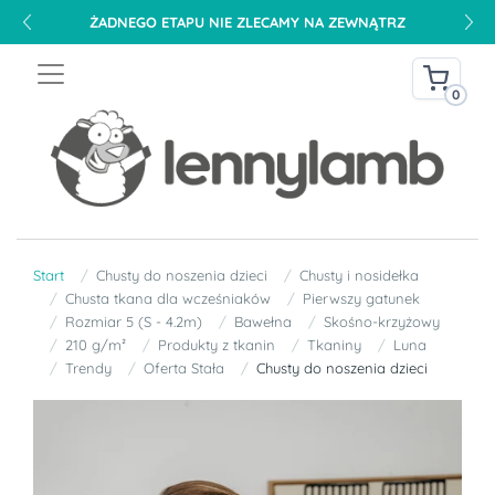
ŻADNEGO ETAPU NIE ZLECAMY NA ZEWNĄTRZ
0
Start
Chusty do noszenia dzieci
Chusty i nosidełka
Chusta tkana dla wcześniaków
Pierwszy gatunek
Rozmiar 5 (S - 4.2m)
Bawełna
Skośno-krzyżowy
210 g/m²
Produkty z tkanin
Tkaniny
Luna
Trendy
Oferta Stała
Chusty do noszenia dzieci