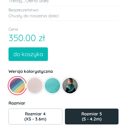
Trendy
,
Oferta Stała
Bezpieczeństwo
Chusty do noszenia dzieci
Cena
350.00 zł
do koszyka
Wersja kolorystyczna
Rozmiar
Rozmiar 4
Rozmiar 5
(XS - 3.6m)
(S - 4.2m)