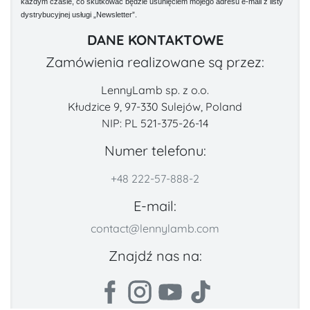
każdym czasie, co skutkować będzie usunięciem mojego adresu e-mail z listy
dystrybucyjnej usługi „Newsletter”.
DANE KONTAKTOWE
Zamówienia realizowane są przez:
LennyLamb sp. z o.o.
Kłudzice 9, 97-330 Sulejów, Poland
NIP: PL 521-375-26-14
Numer telefonu:
+48 222-57-888-2
E-mail:
contact@lennylamb.com
Znajdź nas na: